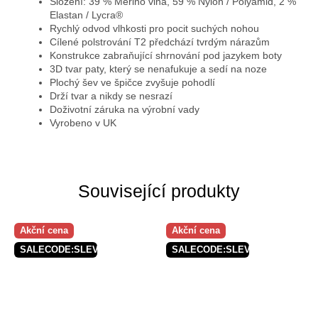
Složení: 39 % Merino vlna, 59 % Nylon / Polyamid, 2 %
Elastan / Lycra®
Rychlý odvod vlhkosti pro pocit suchých nohou
Cílené polstrování T2 předchází tvrdým nárazům
Konstrukce zabraňující shrnování pod jazykem boty
3D tvar paty, který se nenafukuje a sedí na noze
Plochý šev ve špičce zvyšuje pohodlí
Drží tvar a nikdy se nesrazí
Doživotní záruka na výrobní vady
Vyrobeno v UK
Související produkty
Akční cena
Akční cena
SALECODE:SLEVAX5:5:%
SALECODE:SLEVAX5:5:%