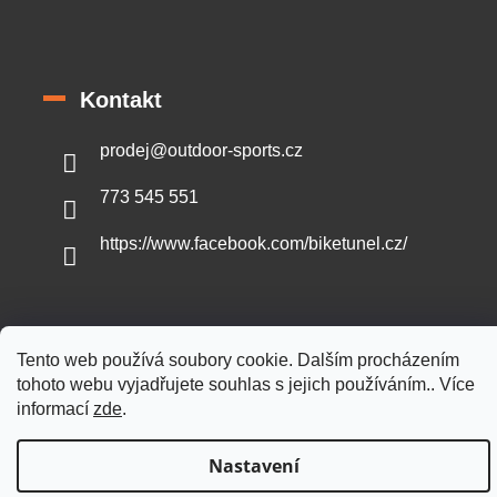
Kontakt
prodej
@
outdoor-sports.cz
773 545 551
https://www.facebook.com/biketunel.cz/
Tento web používá soubory cookie. Dalším procházením
Vytvořil Shoptet
tohoto webu vyjadřujete souhlas s jejich používáním.. Více
informací
zde
.
Copyright 2026
Outdoor-sports.cz
. Všechna práva vyhrazena.
Nastavení