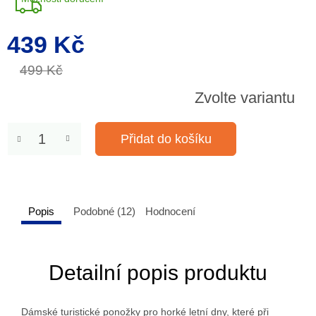
439 Kč
Měrná
cena:
499 Kč
Zvolte variantu
Přidat do košíku
Popis
Podobné (12)
Hodnocení
Detailní popis produktu
Dámské turistické ponožky pro horké letní dny, které při