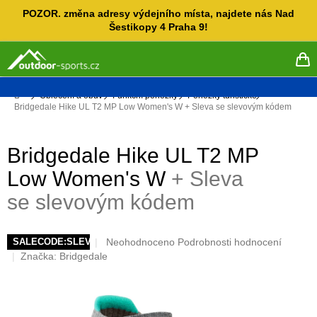
Přejít
POZOR. změna adresy výdejního místa, najdete nás Nad
na
Šestikopy 4 Praha 9!
obsah
NÁ
KO
Domů
Oblečení a obuv
Funkční ponožky
Ponožky turistické
Bridgedale Hike UL T2 MP Low Women's W
+ Sleva se slevovým kódem
Bridgedale Hike UL T2 MP
Low Women's W
+ Sleva
se slevovým kódem
Průměrné
Neohodnoceno
Podrobnosti hodnocení
SALECODE:SLEVAX5:5:%
hodnocení
Značka:
Bridgedale
produktu
je
0,0
z