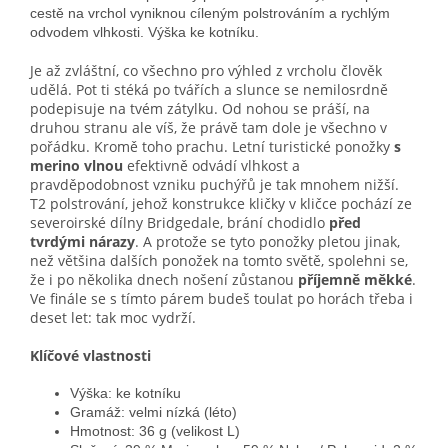
cestě na vrchol vyniknou cíleným polstrováním a rychlým
odvodem vlhkosti. Výška ke kotníku.
Je až zvláštní, co všechno pro výhled z vrcholu člověk
udělá. Pot ti stéká po tvářích a slunce se nemilosrdně
podepisuje na tvém zátylku. Od nohou se práší, na
druhou stranu ale víš, že právě tam dole je všechno v
pořádku. Kromě toho prachu. Letní turistické ponožky
s
merino vlnou
efektivně odvádí vlhkost a
pravděpodobnost vzniku puchýřů je tak mnohem nižší.
T2 polstrování, jehož konstrukce kličky v kličce pochází ze
severoirské dílny Bridgedale, brání chodidlo
před
tvrdými nárazy
. A protože se tyto ponožky pletou jinak,
než většina dalších ponožek na tomto světě, spolehni se,
že i po několika dnech nošení zůstanou
příjemně měkké
.
Ve finále se s tímto párem budeš toulat po horách třeba i
deset let: tak moc vydrží.
Klíčové vlastnosti
Výška: ke kotníku
Gramáž: velmi nízká (léto)
Hmotnost: 36 g (velikost L)