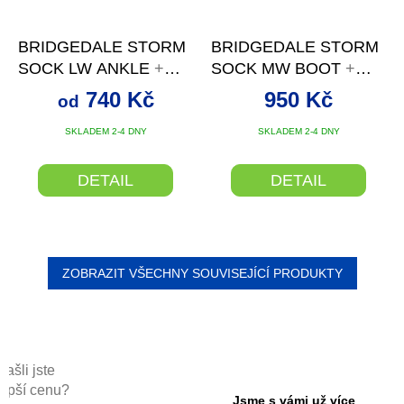
BRIDGEDALE STORM
BRIDGEDALE STORM
SOCK LW ANKLE
+
SOCK MW BOOT
+
SLEVA SE SLEVOVÝM
SLEVA SE SLEVOVÝM
740 Kč
950 Kč
od
KÓDEM
KÓDEM
SKLADEM 2-4 DNY
SKLADEM 2-4 DNY
DETAIL
DETAIL
ZOBRAZIT VŠECHNY SOUVISEJÍCÍ PRODUKTY
Našli jste
lepší cenu?
Jsme s vámi už více