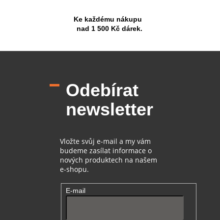
Ke každému nákupu
nad 1 500 Kč dárek.
Z
á
p
Odebírat
a
t
newsletter
í
Vložte svůj e-mail a my vám
budeme zasílat informace o
nových produktech na našem
e-shopu.
E-mail