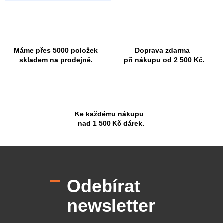
Máme přes 5000 položek
Doprava zdarma
skladem na prodejně.
při nákupu od 2 500 Kč.
Ke každému nákupu
nad 1 500 Kč dárek.
Z
á
p
Odebírat
a
t
newsletter
í