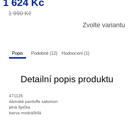
1 624 Kč
cena:
1 990 Kč
Zvolte variantu
Popis
Podobné (12)
Hodnocení (1)
Detailní popis produktu
471126
dámské pantofle salomon
plná špička
barva modrá/bílá