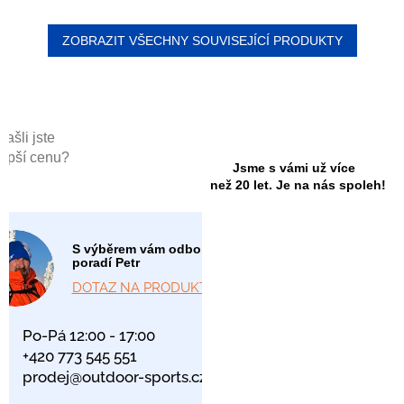
ZOBRAZIT VŠECHNY SOUVISEJÍCÍ PRODUKTY
Našli jste
lepší cenu?
Jsme s vámi už více
než 20 let. Je na nás spoleh!
S výběrem vám odborně
poradí Petr
DOTAZ NA PRODUKT
Po-Pá 12:00 - 17:00
+420 773 545 551
prodej@outdoor-sports.cz