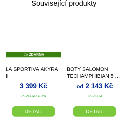
Související produkty
Z
ZDARMA
D
A
R
LA SPORTIVA AKYRA
BOTY SALOMON
M
A
II
TECHAMPHIBIAN 5 W
WHPEP/BLSAND/LIV U
3 399 Kč
2 143 Kč
od
SKLADEM 2-4 DNY
SKLADEM
DETAIL
DETAIL