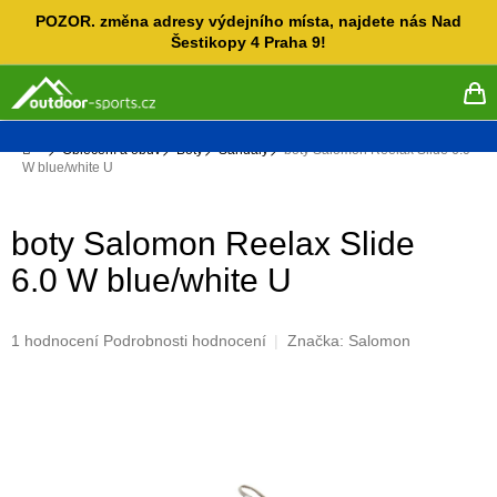
Přejít
POZOR. změna adresy výdejního místa, najdete nás Nad
na
Šestikopy 4 Praha 9!
obsah
NÁ
KO
Domů
Oblečení a obuv
Boty
Sandály
boty Salomon Reelax Slide 6.0
W blue/white U
boty Salomon Reelax Slide
6.0 W blue/white U
Průměrné
1 hodnocení
Podrobnosti hodnocení
Značka:
Salomon
hodnocení
produktu
je
5,0
z
5
hvězdiček.