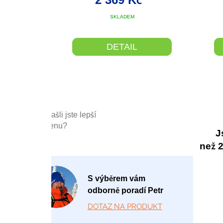
SKLADEM
DETAIL
Našli jste lepší
cenu?
J
než 20
P
S výběrem vám
o
odborně poradí Petr
-
DOTAZ NA PRODUKT
P