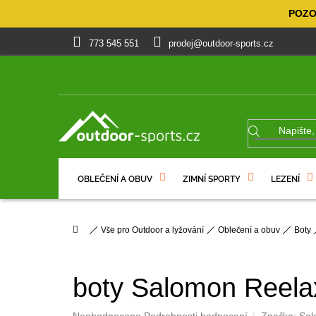
Přejít
POZOR
na
obsah
773 545 551
prodej@outdoor-sports.cz
OBLEČENÍ A OBUV
ZIMNÍ SPORTY
LEZENÍ
% VÝPRODEJ
DÁRKOVÉ POUKAZY
Domů
Vše pro Outdoor a lyžování
Oblečení a obuv
Boty
boty Salomon Reelax
Průměrné