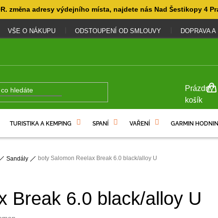
. změna adresy výdejního místa, najdete nás Nad Šestikopy 4 Pr
VŠE O NÁKUPU
ODSTOUPENÍ OD SMLOUVY
DOPRAVA A
NÁKUP
Prázdný
KOŠÍK
košík
TURISTIKA A KEMPING
SPANÍ
VAŘENÍ
GARMIN HODNIN
boty Salomon Reelax Break 6.0 black/alloy U
Sandály
 Break 6.0 black/alloy U