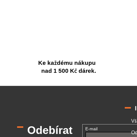
Ke každému nákupu
nad 1 500 Kč dárek.
Vš
Odebírat
E-mail
Od