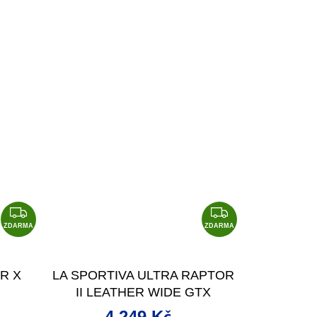
Z
Z
D
D
ZDARMA
ZDARMA
A
A
R
R
R X
LA SPORTIVA ULTRA RAPTOR
M
M
II LEATHER WIDE GTX
A
A
4 249 Kč