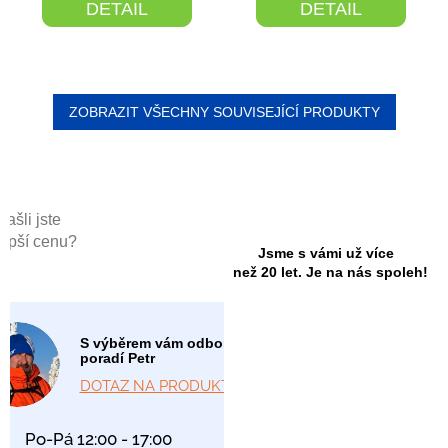
DETAIL
DETAIL
ZOBRAZIT VŠECHNY SOUVISEJÍCÍ PRODUKTY
Našli jste
lepší cenu?
Jsme s vámi už více
než 20 let. Je na nás spoleh!
S výběrem vám odborně
poradí Petr
DOTAZ NA PRODUKT
Po-Pá 12:00 - 17:00