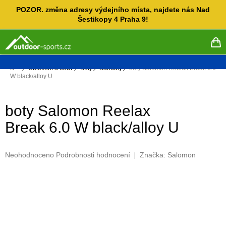
Přejít
POZOR. změna adresy výdejního místa, najdete nás Nad
na
Šestikopy 4 Praha 9!
obsah
NÁ
KO
Domů
Oblečení a obuv
Boty
Sandály
boty Salomon Reelax Break 6.0
W black/alloy U
boty Salomon Reelax
Break 6.0 W black/alloy U
Průměrné
Neohodnoceno
Podrobnosti hodnocení
Značka:
Salomon
hodnocení
produktu
je
0,0
z
5
hvězdiček.