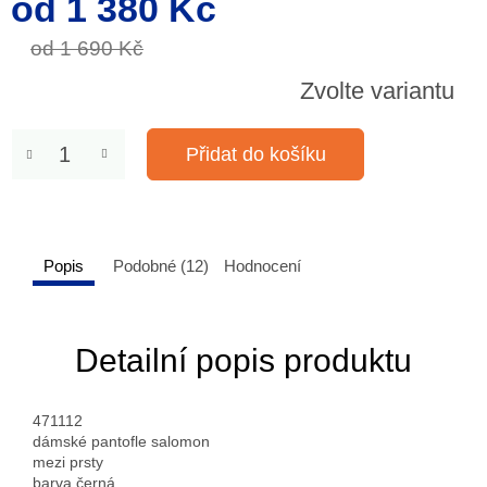
od
1 380 Kč
cena:
od 1 690 Kč
Zvolte variantu
Přidat do košíku
Popis
Podobné (12)
Hodnocení
Detailní popis produktu
471112
dámské pantofle salomon
mezi prsty
barva černá