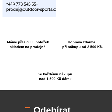
+420 773 545 551
prodej@outdoor-sports.cz
Máme přes 5000 položek
Doprava zdarma
skladem na prodejně.
při nákupu od 2 500 Kč.
Ke každému nákupu
nad 1 500 Kč dárek.
Z
á
p
Odebírat
a