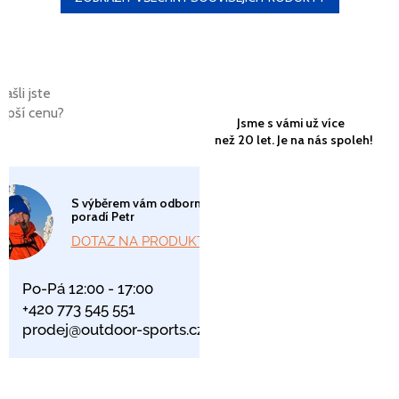
Našli jste
lepší cenu?
Jsme s vámi už více
než 20 let. Je na nás spoleh!
S výběrem vám odborně
poradí Petr
DOTAZ NA PRODUKT
Po-Pá 12:00 - 17:00
+420 773 545 551
prodej@outdoor-sports.cz