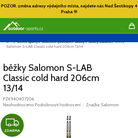
Přejít
POZOR. změna adresy výdejního místa, najdete nás Nad Šestikopy 4
na
Praha 9!
obsah
NÁ
KO
Domů
Zimní sporty
Běžecké lyžování
Běžky
Běžky klasika
běžky
Salomon S-LAB Classic cold hard 206cm 13/14
běžky Salomon S-LAB
Classic cold hard 206cm
13/14
PZK940407206
Průměrné
Neohodnoceno
Podrobnosti hodnocení
Značka:
Salomon
hodnocení
produktu
Z
je
0,0
ZDARMA
D
z