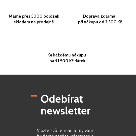
Máme přes 5000 položek
Doprava zdarma
skladem na prodejně.
při nákupu od 2 500 Kč.
Ke každému nákupu
nad 1 500 Kč dárek.
Z
á
p
Odebírat
a
t
newsletter
í
Vložte svůj e-mail a my vám