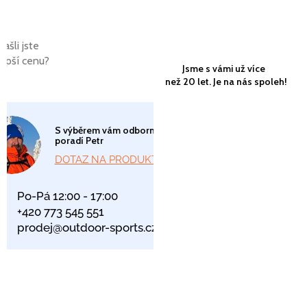
Našli jste
lepší cenu?
Jsme s vámi už více
než 20 let. Je na nás spoleh!
S výběrem vám odborně
poradí Petr
DOTAZ NA PRODUKT
Po-Pá 12:00 - 17:00
+420 773 545 551
prodej@outdoor-sports.cz