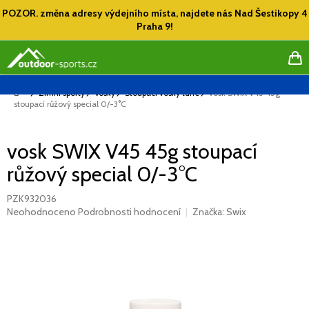
Přejít
POZOR. změna adresy výdejního místa, najdete nás Nad Šestikopy 4
na
Praha 9!
obsah
NÁ
KO
Domů
Zimní sporty
Vosky
Stoupací vosky tuhé
vosk SWIX V45 45g
stoupací růžový special 0/-3°C
vosk SWIX V45 45g stoupací
růžový special 0/-3°C
PZK932036
Průměrné
Neohodnoceno
Podrobnosti hodnocení
Značka:
Swix
hodnocení
produktu
je
0,0
z
5
hvězdiček.