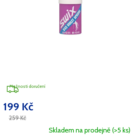
Možnosti doručení
199 Kč
Měrná
cena:
259 Kč
Skladem na prodejně
(>5 ks)