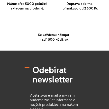
Máme přes 5000 položek
Doprava zdarma
skladem na prodejně.
při nákupu od 2 500 Kč.
Ke každému nákupu
nad 1 500 Kč dárek.
Z
á
p
Odebírat
a
t
newsletter
í
Vložte svůj e-mail a my vám
budeme zasílat informace o
nových produktech na našem