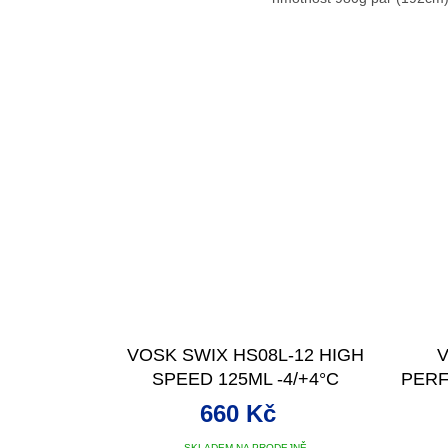
VOSK SWIX HS08L-12 HIGH
V
SPEED 125ML -4/+4°C
PERF
660 Kč
SKLADEM NA PRODEJNĚ