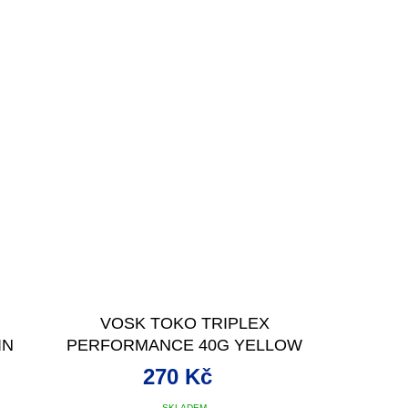
VOSK TOKO TRIPLEX
IN
PERFORMANCE 40G YELLOW
0/-6°C
270 Kč
SKLADEM