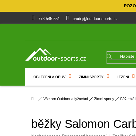
Přejít
POZOR
na
obsah
773 545 551
prodej@outdoor-sports.cz
OBLEČENÍ A OBUV
ZIMNÍ SPORTY
LEZENÍ
% VÝPRODEJ
DÁRKOVÉ POUKAZY
Domů
Vše pro Outdoor a lyžování
Zimní sporty
Běžecké 
běžky Salomon Car
Průměrné