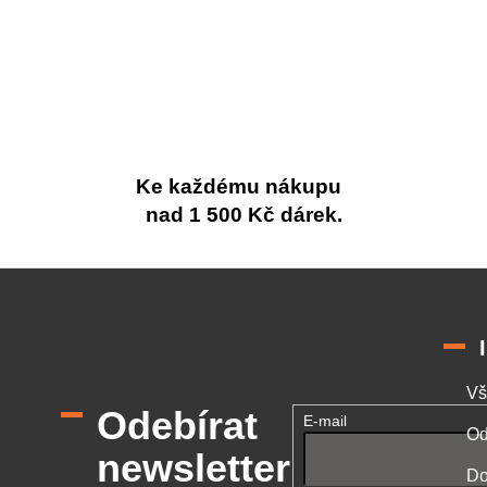
Ke každému nákupu
nad 1 500 Kč dárek.
Vš
Odebírat
E-mail
Od
newsletter
Do