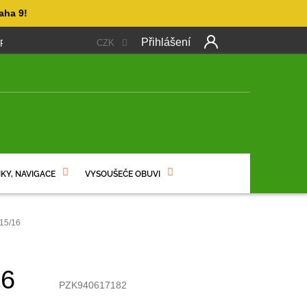
aha 9!
Přihlášení
CZK
 PLATBA
OBCHODNÍ PODMÍNKY
PODMÍNKY OCHRANY OSO
Další
produkt
NÍ
KY, NAVIGACE
VYSOUŠEČE OBUVI
15/16
16
PZK940617182