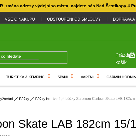
. změna adresy výdejního místa, najdete nás Nad Šestikopy 4 Pr
VŠE O NÁKUPU
ODSTOUPENÍ OD SMLOUVY
DOPRAVA A
NÁKUP
Prázdný
KOŠÍK
košík
TURISTIKA A KEMPING
SPANÍ
VAŘENÍ
GARMIN HODNIN
běžky Salomon Carbon Skate LAB 182cm 
lyžování
Běžky
Běžky bruslení
bon Skate LAB 182cm 15/