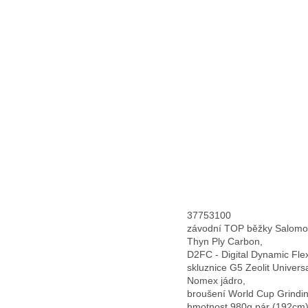
37753100
závodní TOP běžky Salomo
Thyn Ply Carbon,
D2FC - Digital Dynamic Flex
skluznice G5 Zeolit Univers
Nomex jádro,
broušení World Cup Grindin
hmotnost 980g pár (192cm