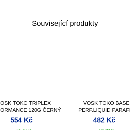
Související produkty
OSK TOKO TRIPLEX
VOSK TOKO BASE
ORMANCE 120G ČERNÝ
PERF.LIQUID PARAF
-30/0°C
YELLOW 100ML
554 Kč
482 Kč
SKLADEM
SKLADEM