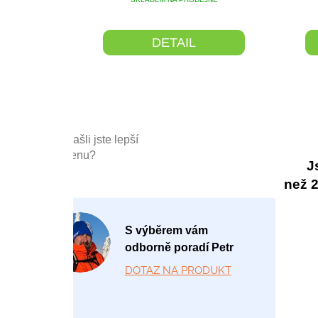
DETAIL
Našli jste lepší
cenu?
J
než 20
P
S výběrem vám
o
odborně poradí Petr
-
DOTAZ NA PRODUKT
P
á
1