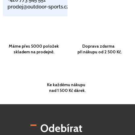
prodej@outdoor-sports.cz
Máme přes 5000 položek
Doprava zdarma
skladem na prodejně.
při nákupu od 2 500 Kč.
Ke každému nákupu
nad 1 500 Kč dárek.
Z
á
p
Odebírat
a
t