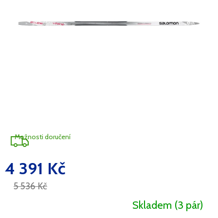
A
R
M
A
Možnosti doručení
4 391 Kč
Měrná
cena:
5 536 Kč
Skladem
(3 pár)