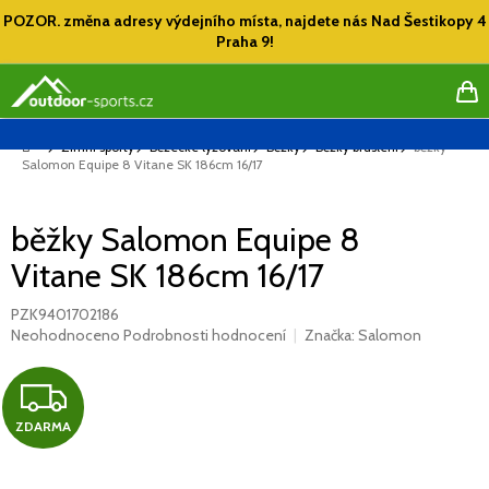
Přejít
POZOR. změna adresy výdejního místa, najdete nás Nad Šestikopy 4
na
Praha 9!
obsah
NÁ
KO
Domů
Zimní sporty
Běžecké lyžování
Běžky
Běžky bruslení
běžky
Salomon Equipe 8 Vitane SK 186cm 16/17
běžky Salomon Equipe 8
Vitane SK 186cm 16/17
PZK9401702186
Průměrné
Neohodnoceno
Podrobnosti hodnocení
Značka:
Salomon
hodnocení
produktu
Z
je
0,0
ZDARMA
D
z
5
hvězdiček.