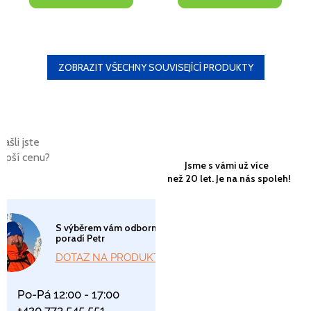
ZOBRAZIT VŠECHNY SOUVISEJÍCÍ PRODUKTY
Našli jste
lepší cenu?
Jsme s vámi už více
než 20 let. Je na nás spoleh!
S výběrem vám odborně
poradí Petr
DOTAZ NA PRODUKT
Po-Pá 12:00 - 17:00
+420 773 545 551