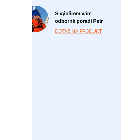
P
S výběrem vám
o
odborně poradí Petr
-
DOTAZ NA PRODUKT
P
á
1
2:
0
0
-
1
7:
0
0
+
4
2
0