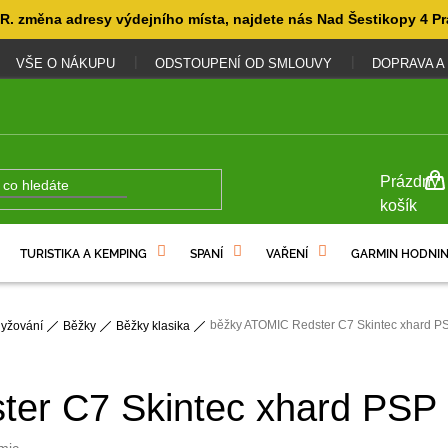
. změna adresy výdejního místa, najdete nás Nad Šestikopy 4 Pr
VŠE O NÁKUPU
ODSTOUPENÍ OD SMLOUVY
DOPRAVA A
NÁKUP
Prázdný
KOŠÍK
košík
TURISTIKA A KEMPING
SPANÍ
VAŘENÍ
GARMIN HODNIN
běžky ATOMIC Redster C7 Skintec xhard P
lyžování
Běžky
Běžky klasika
ter C7 Skintec xhard PSP