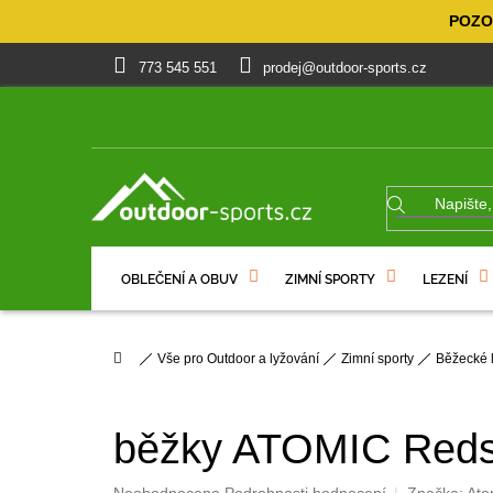
Přejít
POZOR
na
obsah
773 545 551
prodej@outdoor-sports.cz
OBLEČENÍ A OBUV
ZIMNÍ SPORTY
LEZENÍ
% VÝPRODEJ
DÁRKOVÉ POUKAZY
Domů
Vše pro Outdoor a lyžování
Zimní sporty
Běžecké 
běžky ATOMIC Reds
Průměrné