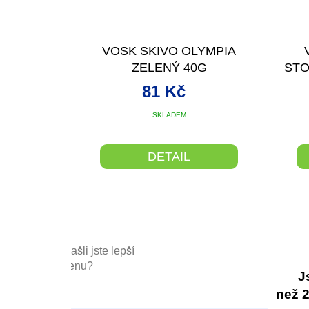
VOSK SKIVO OLYMPIA
ZELENÝ 40G
STO
81 Kč
SKLADEM
DETAIL
Našli jste lepší
cenu?
J
než 20