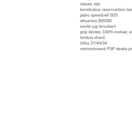
classic styl
konstrukce race+carbon la
jádro speedcell SDS
skluznice BI5000
world cup broušení
grip skintec 100% mohair, 
tvrdost xhard
šířka 37/44/34
namontovaná PSP deska p