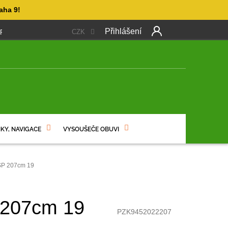
aha 9!
Přihlášení
CZK
 PLATBA
OBCHODNÍ PODMÍNKY
PODMÍNKY OCHRANY OSO
Další
produkt
NÍ
KY, NAVIGACE
VYSOUŠEČE OBUVI
SP 207cm 19
 207cm 19
PZK9452022207