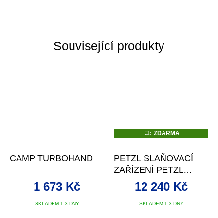
Související produkty
Z
ZDARMA
D
A
R
CAMP TURBOHAND
PETZL SLAŇOVACÍ
M
A
ZAŘÍZENÍ PETZL
MAESTRO S
1 673 Kč
12 240 Kč
SKLADEM 1-3 DNY
SKLADEM 1-3 DNY