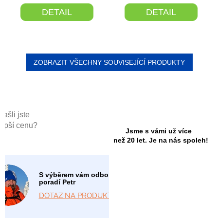
DETAIL
DETAIL
ZOBRAZIT VŠECHNY SOUVISEJÍCÍ PRODUKTY
Našli jste
lepší cenu?
Jsme s vámi už více
než 20 let. Je na nás spoleh!
S výběrem vám odborně
poradí Petr
DOTAZ NA PRODUKT