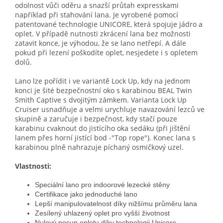
odolnost vůči oděru a snazší průtah expresskami
například při stahování lana. Je vyrobené pomocí
patentované technologie UNICORE, která spojuje jádro a
oplet. V případě nutnosti zkrácení lana bez možnosti
zatavit konce, je výhodou, že se lano netřepí. A dále
pokud při lezení poškodíte oplet, nesjedete i s opletem
dolů.
Lano lze pořídit i ve variantě Lock Up, kdy na jednom
konci je šité bezpečnostní oko s karabinou BEAL Twin
Smith Captive s dvojitým zámkem. Varianta Lock Up
Cruiser usnadňuje a velmi urychluje navazování lezců ve
skupině a zaručuje i bezpečnost, kdy stačí pouze
karabinu cvaknout do jistícího oka sedáku (při jištění
lanem přes horní jistící bod -"Top rope"). Konec lana s
karabinou plně nahrazuje píchaný osmičkový uzel.
Vlastnosti:
Speciální lano pro indoorové lezecké stěny
Certifikace jako jednoduché lano
Lepší manipulovatelnost díky nižšímu průměru lana
Zesílený uhlazený oplet pro vyšší životnost
Nulový posun opletu díky technologii Unicore