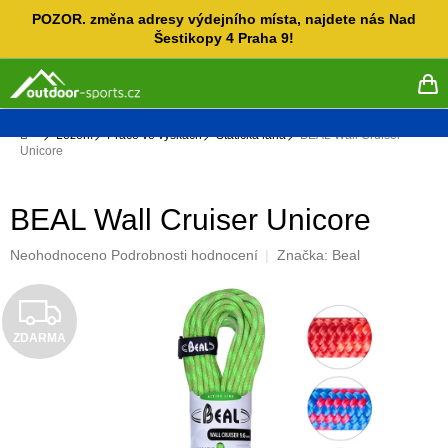
Přejít
POZOR. změna adresy výdejního místa, najdete nás Nad
na
Šestikopy 4 Praha 9!
obsah
NÁ
KO
Domů
Lezení
Práce ve výškách
Statická lana
BEAL Wall Cruiser
Unicore
BEAL Wall Cruiser Unicore
Průměrné
Neohodnoceno
Podrobnosti hodnocení
Značka:
Beal
hodnocení
produktu
Z
je
0,0
ZDARMA
D
z
5
A
hvězdiček.
R