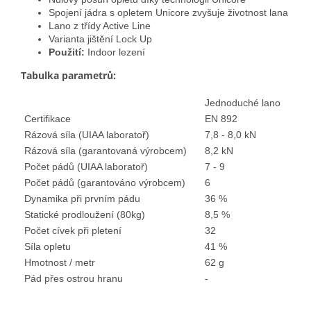
Spojení jádra s opletem Unicore zvyšuje životnost lana
Lano z třídy Active Line
Varianta jištění Lock Up
Použití:
Indoor lezení
Tabulka parametrů
:
Jednoduché lano
Certifikace
EN 892
Rázová síla (UIAA laboratoř)
7,8 - 8,0 kN
Rázová síla (garantovaná výrobcem)
8,2 kN
Počet pádů (UIAA laboratoř)
7 - 9
Počet pádů (garantováno výrobcem)
6
Dynamika při prvním pádu
36 %
Statické prodloužení (80kg)
8,5 %
Počet cívek při pletení
32
Síla opletu
41 %
Hmotnost / metr
62 g
Pád přes ostrou hranu
-