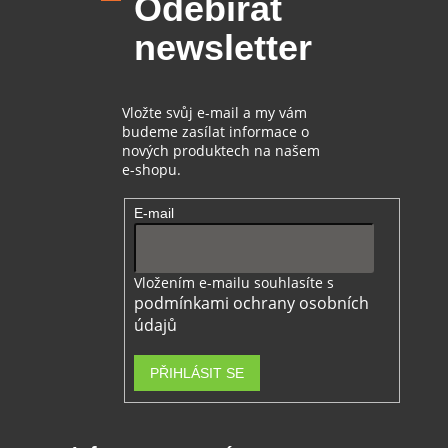
Odebírat
a
t
newsletter
í
Vložte svůj e-mail a my vám
budeme zasílat informace o
nových produktech na našem
e-shopu.
E-mail
Vložením e-mailu souhlasíte s
podmínkami ochrany osobních
údajů
PŘIHLÁSIT SE