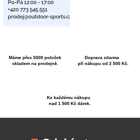
Po-Pá 12:00 - 17:00
+420 773 545 551
prodej@outdoor-sports.cz
Máme přes 5000 položek
Doprava zdarma
skladem na prodejně.
při nákupu od 2 500 Kč.
Ke každému nákupu
nad 1 500 Kč dárek.
Z
á
p