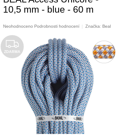
10,5 mm - blue - 60 m
Průměrné
Neohodnoceno
Podrobnosti hodnocení
Značka:
Beal
hodnocení
produktu
Z
je
0,0
ZDARMA
D
z
5
A
hvězdiček.
R
M
A