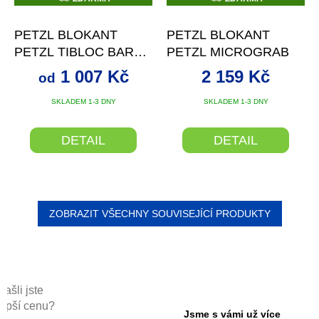
D
D
A
A
R
R
PETZL BLOKANT
PETZL BLOKANT
M
M
A
A
PETZL TIBLOC BARVA
PETZL MICROGRAB
+ SLEVA SE
1 007 Kč
2 159 Kč
od
SLEVOVÝM KÓDEM
SKLADEM 1-3 DNY
SKLADEM 1-3 DNY
DETAIL
DETAIL
ZOBRAZIT VŠECHNY SOUVISEJÍCÍ PRODUKTY
Našli jste
lepší cenu?
Jsme s vámi už více