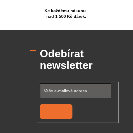
Ke každému nákupu
nad 1 500 Kč dárek.
Z
á
p
Odebírat
a
t
newsletter
í
Přihlásit se