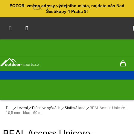
Přejít
POZOR. změna adresy výdejního místa, najdete nás Nad
na
CZK
Šestikopy 4 Praha 9!
obsah
NÁKUPNÍ
KOŠÍK
Domů
Lezení
Práce ve výškách
Statická lana
BEAL Access Unicore -
10,5 mm - blue - 60 m
BEAL Access Unicore -