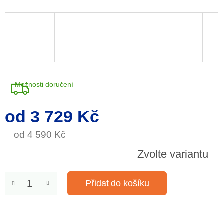
Možnosti doručení
od
3 729 Kč
Měrná
cena:
od 4 590 Kč
Zvolte variantu
Přidat do košíku