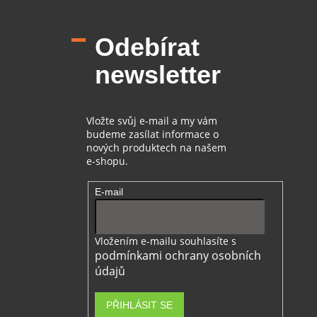
á
p
Odebírat
a
t
newsletter
í
Vložte svůj e-mail a my vám
budeme zasílat informace o
nových produktech na našem
e-shopu.
E-mail
Vložením e-mailu souhlasíte s
podmínkami ochrany osobních
údajů
PŘIHLÁSIT SE