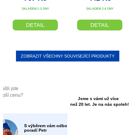
SKLADEM 1-3 DNY
SKLADEM 2-4 DNY
DETAIL
DETAIL
ZOBRAZIT VŠECHNY SOUVISEJÍCÍ PRODUKTY
Našli jste
lepší cenu?
Jsme s vámi už více
než 20 let. Je na nás spoleh!
S výběrem vám odborně
poradí Petr