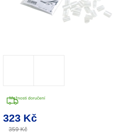
Možnosti doručení
323 Kč
Měrná
cena:
359 Kč