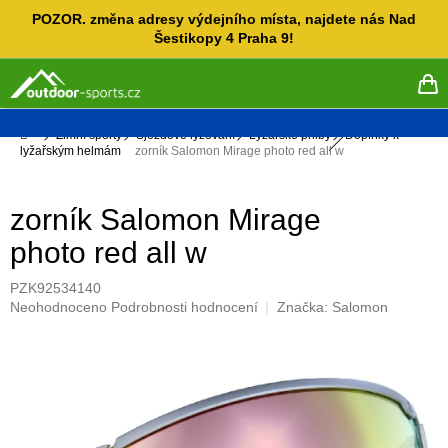
Přejít
POZOR. změna adresy výdejního místa, najdete nás Nad
na
Šestikopy 4 Praha 9!
obsah
NÁ
KO
Domů
Zimní sporty
Sjezdové lyžování
Lyžařské přilby
Doplňky k
lyžařským helmám
zorník Salomon Mirage photo red all w
zorník Salomon Mirage
photo red all w
PZK92534140
Průměrné
Neohodnoceno
Podrobnosti hodnocení
Značka:
Salomon
hodnocení
produktu
je
0,0
z
5
hvězdiček.