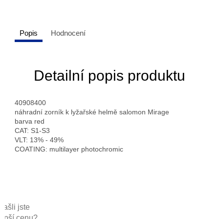
Popis
Hodnocení
Detailní popis produktu
40908400
náhradní zorník k lyžařské helmě salomon Mirage
barva red
CAT: S1-S3
VLT: 13% - 49%
COATING: multilayer photochromic
Našli jste
lepší cenu?