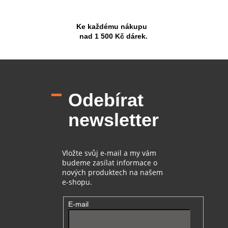
Ke každému nákupu
nad 1 500 Kč dárek.
Z
á
p
Odebírat
a
t
newsletter
í
Vložte svůj e-mail a my vám
budeme zasílat informace o
nových produktech na našem
e-shopu.
E-mail