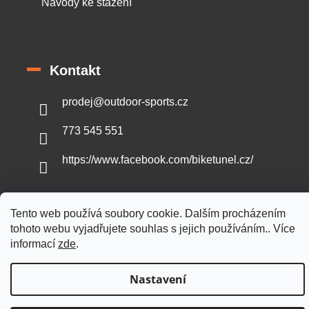
Návody ke stažení
Kontakt
prodej
@
outdoor-sports.cz
773 545 551
https://www.facebook.com/biketunel.cz/
Tento web používá soubory cookie. Dalším procházením
tohoto webu vyjadřujete souhlas s jejich používáním.. Více
Vytvořil Shoptet
informací
zde
.
Copyright 2026
Outdoor-sports.cz
. Všechna práva vyhrazena.
Nastavení