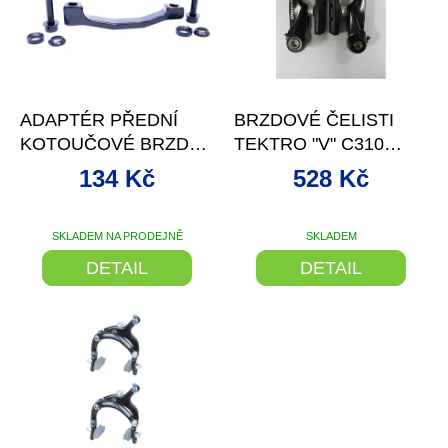
d
s
u
p
k
r
t
o
–11 %
ů
d
ADAPTÉR PŘEDNÍ
BRZDOVÉ ČELISTI
u
KOTOUČOVÉ BRZDY
TEKTRO "V" C310
k
TEKTRO 180
ČERNÉ
t
134 Kč
528 Kč
POST/POS
ů
SKLADEM NA PRODEJNĚ
SKLADEM
DETAIL
DETAIL