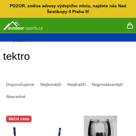
Přejít
POZOR. změna adresy výdejního místa, najdete nás Nad
na
Šestikopy 4 Praha 9!
obsah
NÁ
KO
Domů
tektro
tektro
Ř
a
Doporučujeme
Nejlevnější
Nejdražší
Nejprodávanější
z
e
Abecedně
n
í
V
p
Akční cena
ý
r
p
o
i