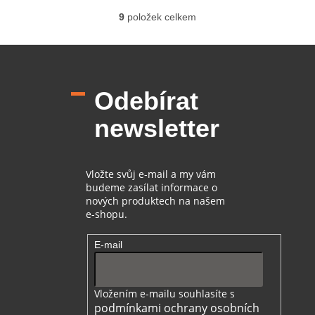
9
položek celkem
O
v
l
Z
á
á
d
p
a
Odebírat
a
c
t
í
newsletter
í
p
r
v
k
Vložte svůj e-mail a my vám
y
budeme zasílat informace o
v
nových produktech na našem
ý
e-shopu.
p
i
E-mail
s
u
Vložením e-mailu souhlasíte s
podmínkami ochrany osobních