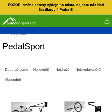
Přejít
POZOR. změna adresy výdejního místa, najdete nás Nad
na
Šestikopy 4 Praha 9!
obsah
NÁ
KO
Domů
PedalSport
PedalSport
Ř
a
Doporučujeme
Nejlevnější
Nejdražší
Nejprodávanější
z
e
Abecedně
n
í
V
p
ý
r
p
o
i