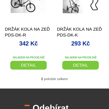
d
s
u
p
k
r
t
o
–2 %
–2 %
ů
d
DRŽÁK KOLA NA ZEĎ
DRŽÁK KOLA NA ZEĎ
u
PDS-DK-R
PDS-DK-K
k
t
342 Kč
293 Kč
ů
SKLADEM NA PRODEJNĚ
SKLADEM NA PRODEJNĚ
DETAIL
DETAIL
2
položek celkem
O
v
l
Z
á
á
d
p
a
Odebírat
a
c