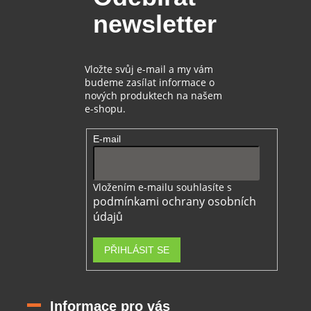
t
í
newsletter
í
p
r
v
k
Vložte svůj e-mail a my vám
y
budeme zasílat informace o
v
nových produktech na našem
ý
e-shopu.
p
i
E-mail
s
u
Vložením e-mailu souhlasíte s
podmínkami ochrany osobních
údajů
PŘIHLÁSIT SE
Informace pro vás