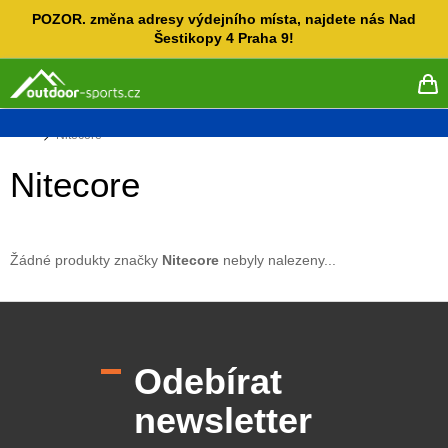
Přejít
POZOR. změna adresy výdejního místa, najdete nás Nad
na
Šestikopy 4 Praha 9!
obsah
NÁ
KO
Domů
Nitecore
Nitecore
Žádné produkty značky
Nitecore
nebyly nalezeny...
Z
á
p
Odebírat
a
t
newsletter
í