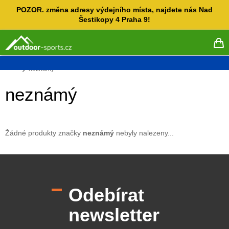
Přejít
POZOR. změna adresy výdejního místa, najdete nás Nad
na
Šestikopy 4 Praha 9!
obsah
NÁ
KO
Domů
neznámý
neznámý
Žádné produkty značky
neznámý
nebyly nalezeny...
Z
á
p
Odebírat
a
t
newsletter
í