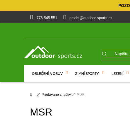
Přejít
POZOR
na
obsah
773 545 551
prodej@outdoor-sports.cz
OBLEČENÍ A OBUV
ZIMNÍ SPORTY
LEZENÍ
% VÝPRODEJ
DÁRKOVÉ POUKAZY
Domů
MSR
Prodávané značky
MSR