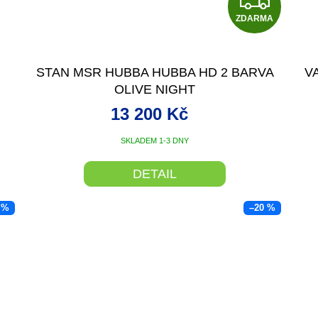
Z
ZDARMA
D
A
STAN MSR HUBBA HUBBA HD 2 BARVA
V
R
OLIVE NIGHT
M
13 200 Kč
A
SKLADEM 1-3 DNY
DETAIL
 %
–20 %