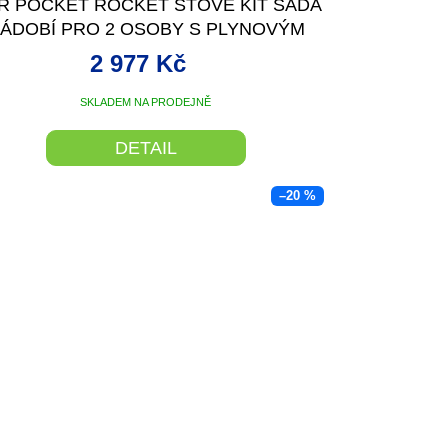
R POCKET ROCKET STOVE KIT SADA
R
ÁDOBÍ PRO 2 OSOBY S PLYNOVÝM
VAŘIČEM
M
2 977 Kč
A
SKLADEM NA PRODEJNĚ
DETAIL
–20 %