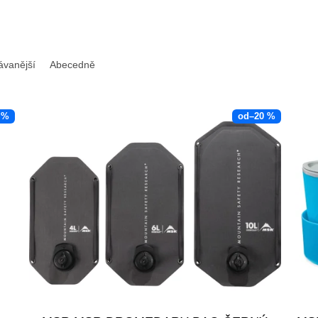
ávanější
Abecedně
 %
od
–20 %