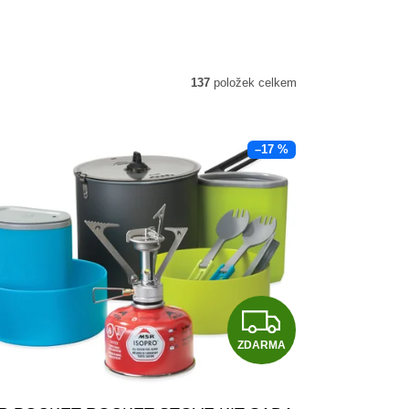
137
položek celkem
–17 %
Z
ZDARMA
D
A