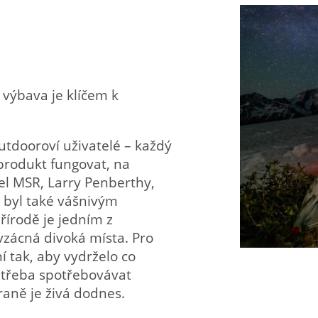
í výbava je klíčem k
outdooroví uživatelé – každý
produkt fungovat, na
tel MSR, Larry Penberthy,
 byl také vášnivým
řírodě je jedním z
vzácná divoká místa. Pro
í tak, aby vydrželo co
 třeba spotřebovávat
aně je živá dodnes.