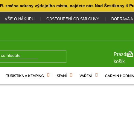
. změna adresy výdejního místa, najdete nás Nad Šestikopy 4 Pr
VŠE O NÁKUPU
ODSTOUPENÍ OD SMLOUVY
DOPRAVA A
NÁKUP
Prázdný
KOŠÍK
košík
TURISTIKA A KEMPING
SPANÍ
VAŘENÍ
GARMIN HODNIN