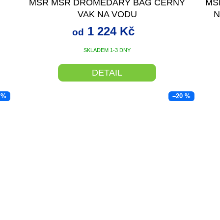
MSR MSR DROMEDARY BAG ČERNÝ
MS
VAK NA VODU
N
1 224 Kč
od
SKLADEM 1-3 DNY
DETAIL
 %
–20 %