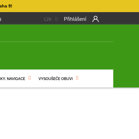
aha 9!
Přihlášení
CZK
 PLATBA
OBCHODNÍ PODMÍNKY
PODMÍNKY OCHRANY OSO
NÍ
KY, NAVIGACE
VYSOUŠEČE OBUVI