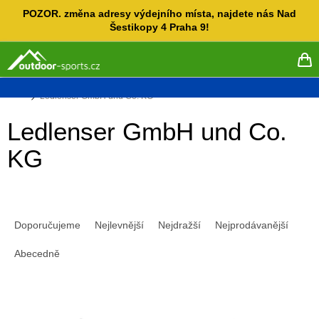
Přejít
POZOR. změna adresy výdejního místa, najdete nás Nad
na
Šestikopy 4 Praha 9!
obsah
NÁ
KO
Domů
Ledlenser GmbH und Co. KG
Ledlenser GmbH und Co.
KG
Ř
a
Doporučujeme
Nejlevnější
Nejdražší
Nejprodávanější
z
e
Abecedně
n
í
V
p
ý
r