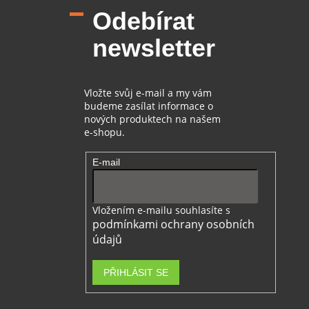
p
a
Odebírat
a
c
t
í
newsletter
í
p
r
v
k
Vložte svůj e-mail a my vám
y
budeme zasílat informace o
v
nových produktech na našem
ý
e-shopu.
p
i
E-mail
s
u
Vložením e-mailu souhlasíte s
podmínkami ochrany osobních
údajů
PŘIHLÁSIT SE