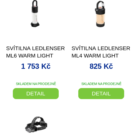
p
o
i
d
s
u
p
k
r
t
o
–26 %
–24 %
ů
d
SVÍTILNA LEDLENSER
SVÍTILNA LEDLENSER
u
ML6 WARM LIGHT
ML4 WARM LIGHT
k
t
1 753 Kč
825 Kč
ů
SKLADEM NA PRODEJNĚ
SKLADEM NA PRODEJNĚ
DETAIL
DETAIL