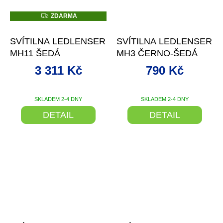
Z
ZDARMA
D
–29 %
–27 %
A
R
SVÍTILNA LEDLENSER
SVÍTILNA LEDLENSER
M
A
MH11 ŠEDÁ
MH3 ČERNO-ŠEDÁ
3 311 Kč
790 Kč
SKLADEM 2-4 DNY
SKLADEM 2-4 DNY
DETAIL
DETAIL
–29 %
–26 %