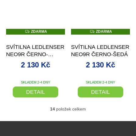
Z
Z
ZDARMA
ZDARMA
D
D
–28 %
–28 %
A
A
R
R
SVÍTILNA LEDLENSER
SVÍTILNA LEDLENSER
M
M
A
A
NEO9R ČERNO-
NEO9R ČERNO-ŠEDÁ
MODRÁ
2 130 Kč
2 130 Kč
SKLADEM 2-4 DNY
SKLADEM 2-4 DNY
DETAIL
DETAIL
14
položek celkem
O
v
l
Z
á
á
d