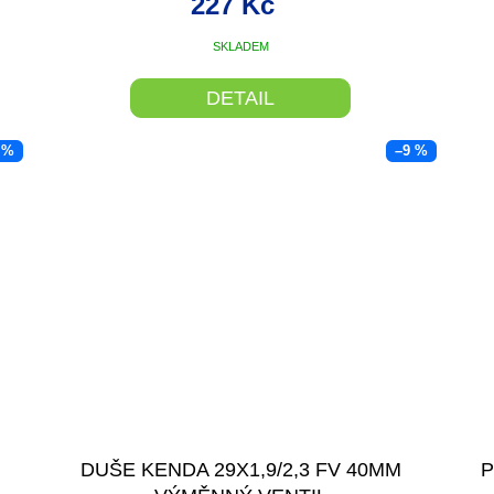
227 Kč
SKLADEM
DETAIL
 %
–9 %
DUŠE KENDA 29X1,9/2,3 FV 40MM
P