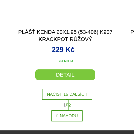
7
PLÁŠŤ KENDA 20X1,95 (53-406) K907
P
KRACKPOT RŮŽOVÝ
229 Kč
SKLADEM
DETAIL
NAČÍST 15 DALŠÍCH
S
1
2
O
t
r
v
NAHORU
á
l
n
á
k
d
o