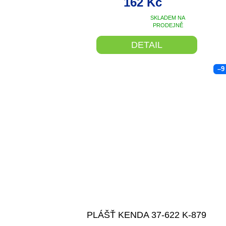
162 Kč
SKLADEM NA
Průměrné
PRODEJNĚ
hodnocení
produktu
DETAIL
je
5,0
–9
z
5
hvězdiček.
PLÁŠŤ KENDA 37-622 K-879