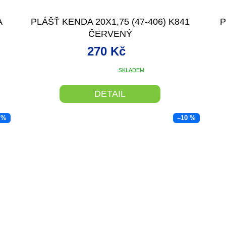
A
PLÁŠŤ KENDA 20X1,75 (47-406) K841
P
ČERVENÝ
270 Kč
SKLADEM
Průměrné
hodnocení
produktu
DETAIL
je
5,0
 %
–10 %
z
5
hvězdiček.