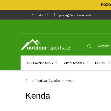
Přejít
POZOR
na
obsah
773 545 551
prodej@outdoor-sports.cz
OBLEČENÍ A OBUV
ZIMNÍ SPORTY
LEZENÍ
% VÝPRODEJ
DÁRKOVÉ POUKAZY
Domů
Kenda
Prodávané značky
Kenda