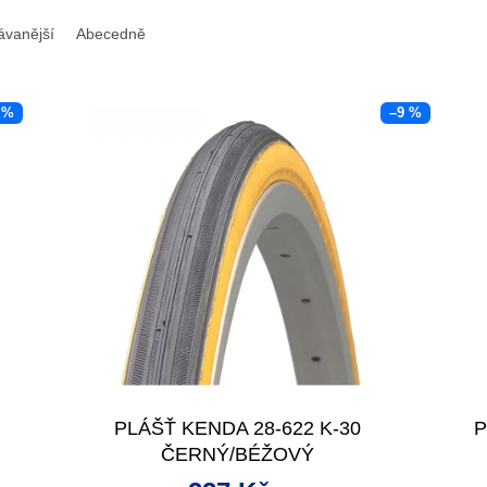
ávanější
Abecedně
 %
–9 %
3
PLÁŠŤ KENDA 28-622 K-30
P
ČERNÝ/BÉŽOVÝ