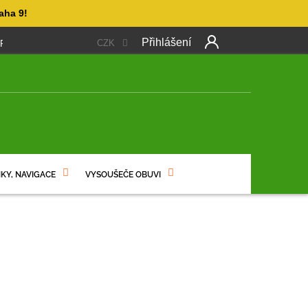
aha 9!
Přihlášení
CZK
 PLATBA
OBCHODNÍ PODMÍNKY
PODMÍNKY OCHRANY OSO
NÍ
KY, NAVIGACE
VYSOUŠEČE OBUVI