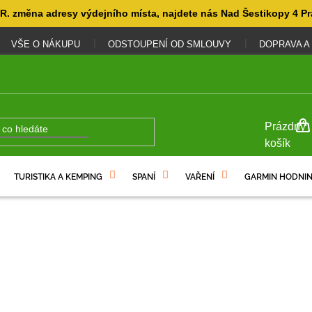
. změna adresy výdejního místa, najdete nás Nad Šestikopy 4 Pr
VŠE O NÁKUPU
ODSTOUPENÍ OD SMLOUVY
DOPRAVA A
NÁKUP
Prázdný
KOŠÍK
košík
TURISTIKA A KEMPING
SPANÍ
VAŘENÍ
GARMIN HODNIN