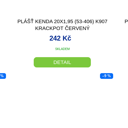
7
PLÁŠŤ KENDA 20X1,95 (53-406) K907
P
KRACKPOT ČERVENÝ
242 Kč
SKLADEM
DETAIL
 %
–9 %