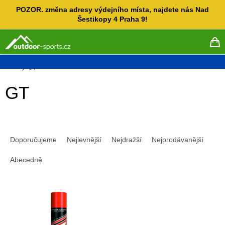
Přejít
POZOR. změna adresy výdejního místa, najdete nás Nad
na
Šestikopy 4 Praha 9!
obsah
NÁ
KO
Domů
GT
GT
Ř
a
Doporučujeme
Nejlevnější
Nejdražší
Nejprodávanější
z
e
Abecedně
n
í
V
p
ý
r
p
o
i