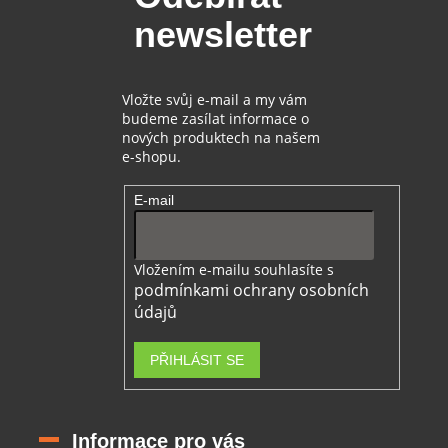
t
í
newsletter
í
p
r
v
k
Vložte svůj e-mail a my vám
y
budeme zasílat informace o
v
nových produktech na našem
ý
e-shopu.
p
i
E-mail
s
u
Vložením e-mailu souhlasíte s
podmínkami ochrany osobních
údajů
PŘIHLÁSIT SE
Informace pro vás