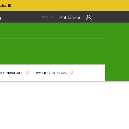
aha 9!
Přihlášení
CZK
 PLATBA
OBCHODNÍ PODMÍNKY
PODMÍNKY OCHRANY OSO
NÍ
KY, NAVIGACE
VYSOUŠEČE OBUVI