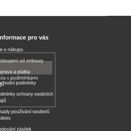
Informace pro vás
e o nákupu
stoupení od smlouvy
prava a platba
podmínkami
íte s
chodní podmínky
jů
dmínky ochrany osobních
ajů
sady používání souborů
okies
edování zásilek