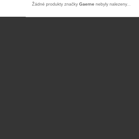
Žádné produkty značky
Gaerne
nebyly nalezeny...
Z
á
p
a
t
í