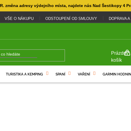
. změna adresy výdejního místa, najdete nás Nad Šestikopy 4 Pr
VŠE O NÁKUPU
ODSTOUPENÍ OD SMLOUVY
DOPRAVA A
NÁKUP
Prázdný
KOŠÍK
košík
TURISTIKA A KEMPING
SPANÍ
VAŘENÍ
GARMIN HODNIN