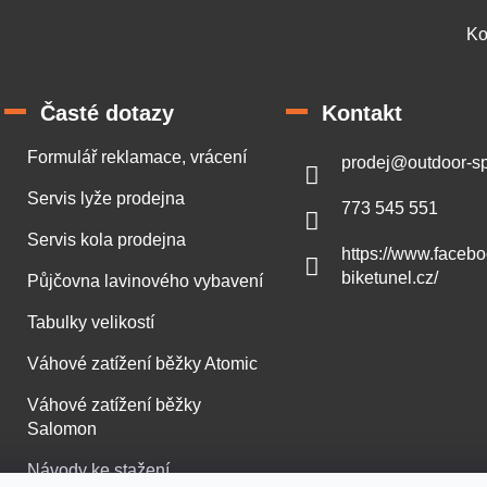
Ko
Časté dotazy
Kontakt
Formulář reklamace, vrácení
prodej
@
outdoor-sp
Servis lyže prodejna
773 545 551
Servis kola prodejna
https://www.faceb
biketunel.cz/
Půjčovna lavinového vybavení
Tabulky velikostí
Váhové zatížení běžky Atomic
Váhové zatížení běžky
Salomon
Návody ke stažení