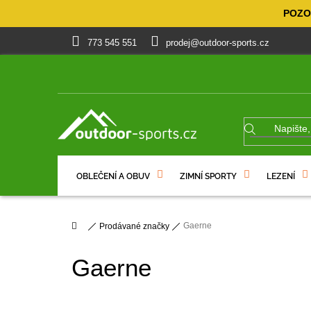
Přejít
POZOR
na
obsah
773 545 551
prodej@outdoor-sports.cz
OBLEČENÍ A OBUV
ZIMNÍ SPORTY
LEZENÍ
% VÝPRODEJ
DÁRKOVÉ POUKAZY
Domů
Gaerne
Prodávané značky
Gaerne