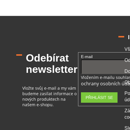
Vš
Odebírat
E-mail
Od
newsletter
Do
Vložením e-mailu souhlas
Ob
ochrany osobních úda
Vložte svůj e-mail a my vám
budeme zasílat informace o
Po
PŘIHLÁSIT SE
nových produktech na
úd
našem e-shopu.
Zá
co
Sl