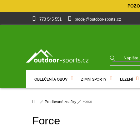
Přejít
POZOR
na
obsah
773 545 551
prodej@outdoor-sports.cz
OBLEČENÍ A OBUV
ZIMNÍ SPORTY
LEZENÍ
% VÝPRODEJ
DÁRKOVÉ POUKAZY
Domů
Force
Prodávané značky
Force