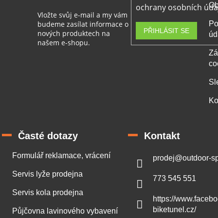
v
Ob
ochrany osobních úda
ý
Vložte svůj e-mail a my vám
p
budeme zasílat informace o
Po
i
PŘIHLÁSIT SE
nových produktech na
úd
s
našem e-shopu.
u
Zá
co
Sl
Ko
Časté dotazy
Kontakt
Formulář reklamace, vrácení
prodej
@
outdoor-sp
Servis lyže prodejna
773 545 551
Servis kola prodejna
https://www.faceb
biketunel.cz/
Půjčovna lavinového vybavení