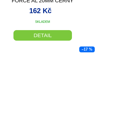
FORCE AL 20MM ČERNÝ
162 Kč
SKLADEM
DETAIL
–17 %