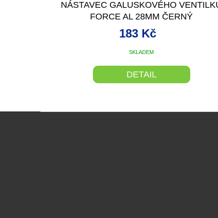
NÁSTAVEC GALUSKOVÉHO VENTILK
FORCE AL 28MM ČERNÝ
183 Kč
SKLADEM
DETAIL
Z
á
p
a
t
í