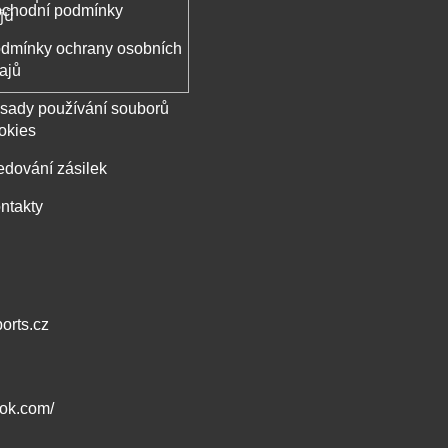
chodní podmínky
jů
dmínky ochrany osobních
ajů
sady používání souborů
okies
edování zásilek
ntakty
orts.cz
ook.com/