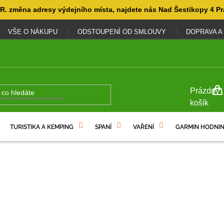
. změna adresy výdejního místa, najdete nás Nad Šestikopy 4 Pr
VŠE O NÁKUPU
ODSTOUPENÍ OD SMLOUVY
DOPRAVA A
NÁKUP
Prázdný
KOŠÍK
košík
TURISTIKA A KEMPING
SPANÍ
VAŘENÍ
GARMIN HODNIN