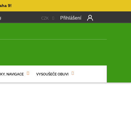
aha 9!
Přihlášení
CZK
 PLATBA
OBCHODNÍ PODMÍNKY
PODMÍNKY OCHRANY OSO
NÍ
KY, NAVIGACE
VYSOUŠEČE OBUVI