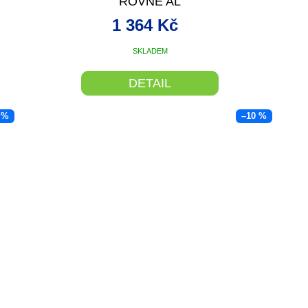
ROVNÉ AL
1 364 Kč
SKLADEM
DETAIL
 %
–10 %