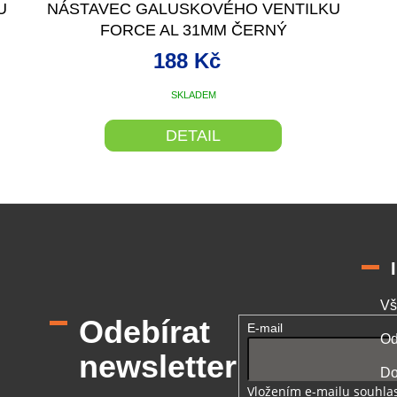
U
NÁSTAVEC GALUSKOVÉHO VENTILKU
FORCE AL 31MM ČERNÝ
188 Kč
SKLADEM
DETAIL
O
v
l
á
d
a
c
í
Vš
p
Odebírat
E-mail
r
Od
v
newsletter
k
Do
y
Vložením e-mailu souhlas