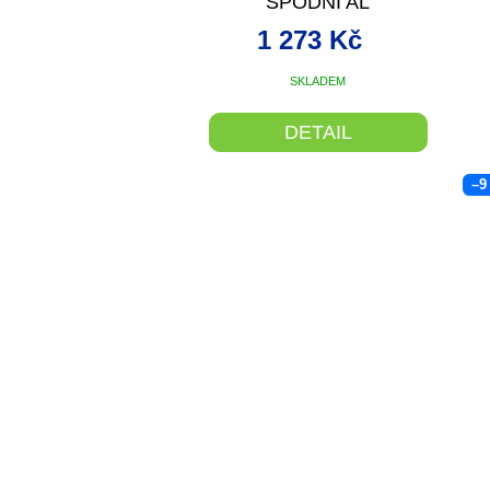
SPODNÍ AL
1 273 Kč
SKLADEM
DETAIL
–9