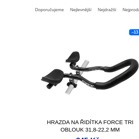
Ř
a
Doporučujeme
Nejlevnější
Nejdražší
Nejprod
z
e
V
n
–13
ý
í
p
p
i
r
s
o
p
d
r
u
o
k
d
t
u
ů
k
t
ů
HRAZDA NA ŘIDÍTKA FORCE TRI
OBLOUK 31,8-22,2 MM