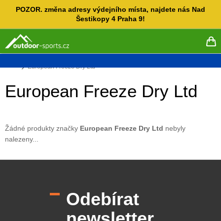
Přejít
POZOR. změna adresy výdejního místa, najdete nás Nad
na
Šestikopy 4 Praha 9!
obsah
NÁ
KO
Domů
European Freeze Dry Ltd
European Freeze Dry Ltd
Žádné produkty značky
European Freeze Dry Ltd
nebyly
nalezeny...
Z
á
p
Odebírat
a
t
newsletter
í