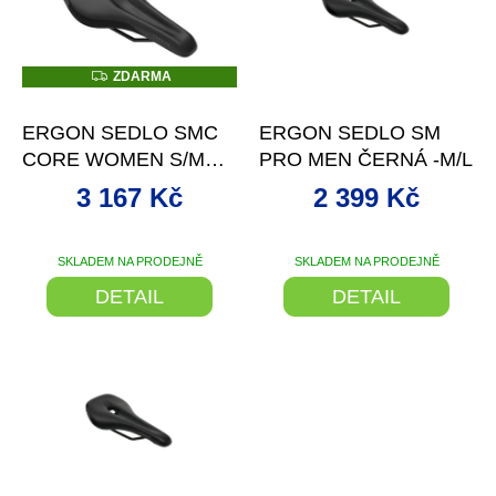
d
s
u
p
k
r
t
Z
ZDARMA
D
o
–20 %
–20 %
ů
A
d
R
ERGON SEDLO SMC
ERGON SEDLO SM
M
u
A
CORE WOMEN S/M
PRO MEN ČERNÁ -M/L
k
ČERNÁ/ŠEDÁ
t
3 167 Kč
2 399 Kč
ů
SKLADEM NA PRODEJNĚ
SKLADEM NA PRODEJNĚ
Průměrné
hodnocení
DETAIL
DETAIL
produktu
je
5,0
z
5
hvězdiček.