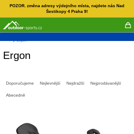
Přejít
POZOR. změna adresy výdejního místa, najdete nás Nad
na
Šestikopy 4 Praha 9!
obsah
NÁ
KO
Domů
Ergon
Ergon
Ř
a
Doporučujeme
Nejlevnější
Nejdražší
Nejprodávanější
z
e
Abecedně
n
í
V
p
ý
r
p
o
i