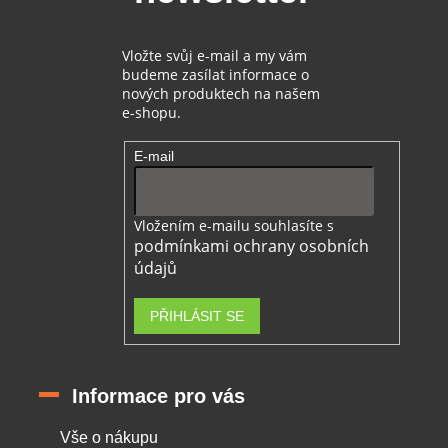
y
v
ý
Vložte svůj e-mail a my vám
p
budeme zasílat informace o
i
nových produktech na našem
s
e-shopu.
u
E-mail
Vložením e-mailu souhlasíte s
podmínkami ochrany osobních
údajů
PŘIHLÁSIT SE
Informace pro vás
Vše o nákupu