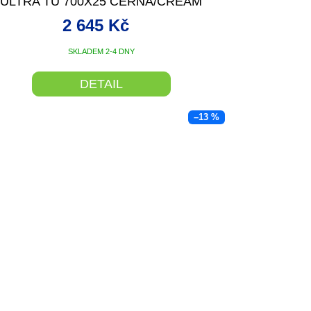
R
ULTRA TU 700X25 ČERNÁ/CREAM
M
2 645 Kč
A
SKLADEM 2-4 DNY
DETAIL
–13 %