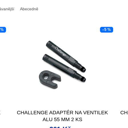
ávanější
Abecedně
 %
–5 %
K
CHALLENGE ADAPTÉR NA VENTILEK
CH
ALU 55 MM 2 KS