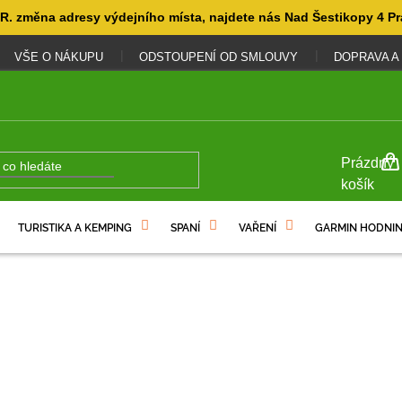
. změna adresy výdejního místa, najdete nás Nad Šestikopy 4 Pr
VŠE O NÁKUPU
ODSTOUPENÍ OD SMLOUVY
DOPRAVA A
NÁKUP
Prázdný
KOŠÍK
košík
TURISTIKA A KEMPING
SPANÍ
VAŘENÍ
GARMIN HODNIN