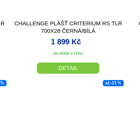
LR
CHALLENGE PLÁŠŤ CRITERIUM RS TLR
700X28 ČERNÁ/BÍLÁ
1 899 Kč
SKLADEM 2-4 DNY
DETAIL
 %
až
–13 %