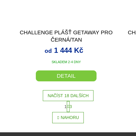
CHALLENGE PLÁŠŤ GETAWAY PRO
CH
ČERNÁ/TAN
1 444 Kč
od
SKLADEM 2-4 DNY
DETAIL
NAČÍST 18 DALŠÍCH
S
1
3
O
t
r
v
NAHORU
á
l
n
á
k
d
o