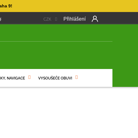
aha 9!
Přihlášení
CZK
 PLATBA
OBCHODNÍ PODMÍNKY
PODMÍNKY OCHRANY OSO
NÍ
KY, NAVIGACE
VYSOUŠEČE OBUVI