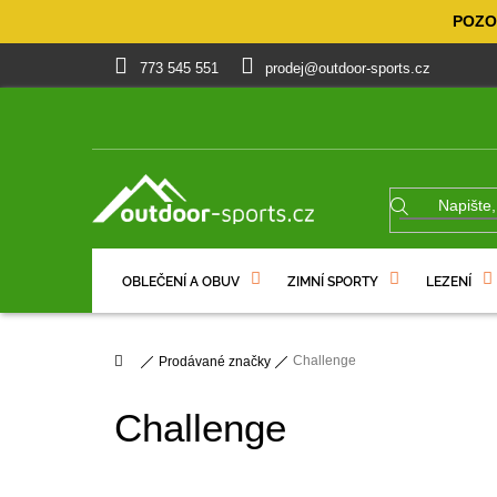
Přejít
POZOR
na
obsah
773 545 551
prodej@outdoor-sports.cz
OBLEČENÍ A OBUV
ZIMNÍ SPORTY
LEZENÍ
% VÝPRODEJ
DÁRKOVÉ POUKAZY
Domů
Challenge
Prodávané značky
Challenge