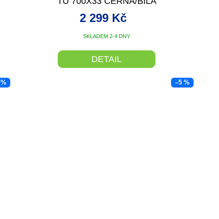
TU 700X33 ČERNÁ/BÍLÁ
2 299 Kč
SKLADEM 2-4 DNY
DETAIL
 %
–5 %