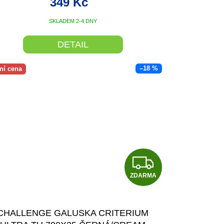
349 Kč
SKLADEM 2-4 DNY
DETAIL
–18 %
ní cena
Z
ZDARMA
D
A
CHALLENGE GALUSKA CRITERIUM