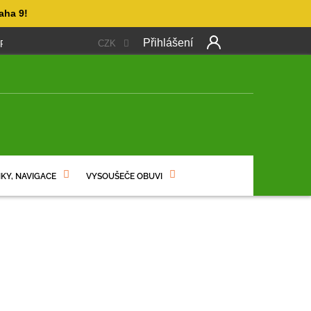
aha 9!
Přihlášení
CZK
 PLATBA
OBCHODNÍ PODMÍNKY
PODMÍNKY OCHRANY OSO
NÍ
KY, NAVIGACE
VYSOUŠEČE OBUVI