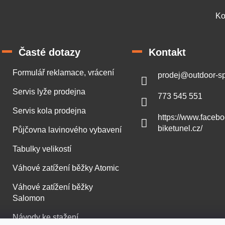
Ko
Časté dotazy
Kontakt
Formulář reklamace, vrácení
prodej
@
outdoor-sp
Servis lyže prodejna
773 545 551
Servis kola prodejna
https://www.faceb
biketunel.cz/
Půjčovna lavinového vybavení
Tabulky velikostí
Váhové zatížení běžky Atomic
Váhové zatížení běžky
Salomon
Návody ke stažení