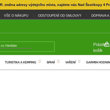
. změna adresy výdejního místa, najdete nás Nad Šestikopy 4 Pr
VŠE O NÁKUPU
ODSTOUPENÍ OD SMLOUVY
DOPRAVA A
NÁKUP
Prázdný
KOŠÍK
košík
TURISTIKA A KEMPING
SPANÍ
VAŘENÍ
GARMIN HODNIN