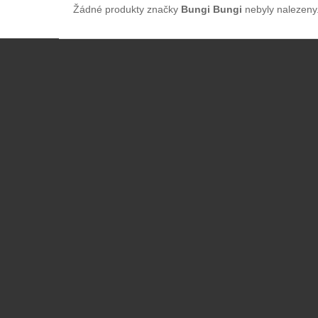
Žádné produkty značky
Bungi Bungi
nebyly nalezeny.
Z
á
p
a
t
í