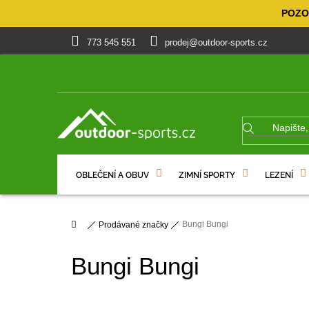
Přejít
POZOR
na
obsah
773 545 551
prodej@outdoor-sports.cz
OBLEČENÍ A OBUV
ZIMNÍ SPORTY
LEZENÍ
% VÝPRODEJ
DÁRKOVÉ POUKAZY
Domů
Bungi Bungi
Prodávané značky
Bungi Bungi