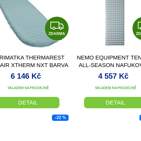
Z
ZDARMA
D
Z
A
RIMATKA THERMAREST
NEMO EQUIPMENT TE
R
AIR XTHERM NXT BARVA
ALL-SEASON NAFUKO
NEPTUNE VELIKOST
KARIMATKA
M
6 146 Kč
4 557 Kč
REGULAR
A
SKLADEM NA PRODEJNĚ
SKLADEM NA PRODEJNĚ
DETAIL
DETAIL
–22 %