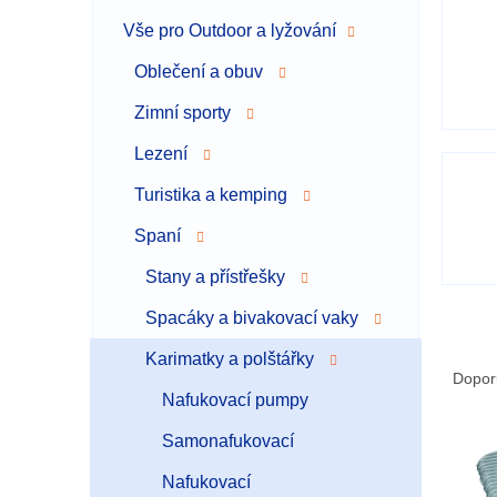
a
Vše pro Outdoor a lyžování
n
n
Oblečení a obuv
í
p
Zimní sporty
a
Lezení
n
e
Turistika a kemping
l
Spaní
Stany a přístřešky
Spacáky a bivakovací vaky
Ř
Karimatky a polštářky
a
Dopor
z
Nafukovací pumpy
e
Samonafukovací
V
n
ý
í
Nafukovací