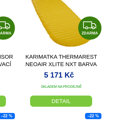
Z
Z
DARMA
D
ZDARMA
D
A
A
NSOR
KARIMATKA THERMAREST
R
R
VACÍ
NEOAIR XLITE NXT BARVA
SOLAR FLARE VELIKOST
M
M
5 171 Kč
REGULAR
A
A
SKLADEM NA PRODEJNĚ
DETAIL
–22 %
–22 %