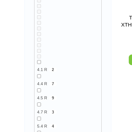
XTH
NA
4.1 R
2
4.4 R
7
4.5 R
9
4.7 R
3
5.4 R
4