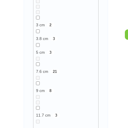
POS
3 cm
2
3.8 cm
3
5 cm
3
7.6 cm
21
9 cm
8
11.7 cm
3