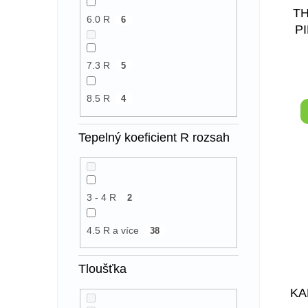
TH
6.0 R
6
P
K
7.3 R
5
8.5 R
4
Tepelný koeficient R rozsah
3 - 4 R
2
4.5 R a více
38
Tloušťka
KA