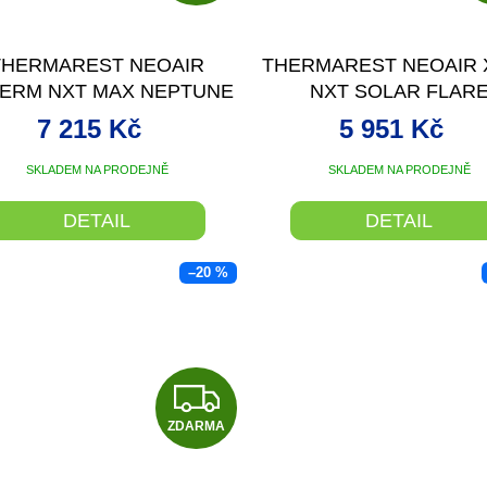
D
A
THERMAREST NEOAIR
THERMAREST NEOAIR 
R
ERM NXT MAX NEPTUNE
NXT SOLAR FLAR
FUKOVACÍ KARIMATKA
NAFUKOVACÍ KARIMA
M
7 215 Kč
5 951 Kč
ŠEDÁ 196X64X7,62
ŽLUTÁ 196X64X7,6
A
SKLADEM NA PRODEJNĚ
SKLADEM NA PRODEJNĚ
DETAIL
DETAIL
–20 %
Z
ZDARMA
D