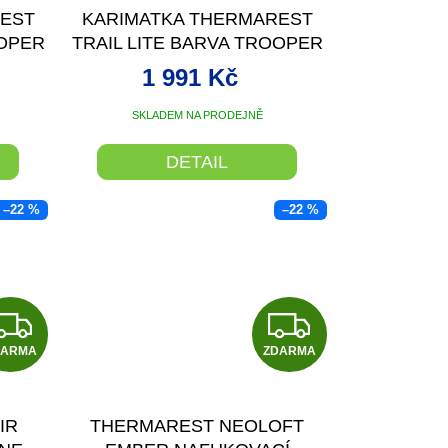
REST
KARIMATKA THERMAREST
OOPER
TRAIL LITE BARVA TROOPER
ULAR
GRAY VELIKOST LARGE
1 991 Kč
SKLADEM NA PRODEJNĚ
DETAIL
–22 %
–22 %
Z
Z
DARMA
D
ZDARMA
D
A
A
IR
THERMAREST NEOLOFT