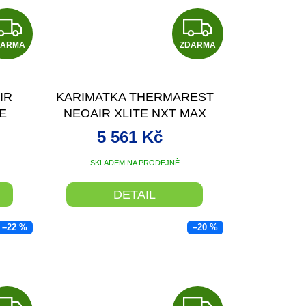
Z
Z
DARMA
D
ZDARMA
D
A
A
IR
KARIMATKA THERMAREST
R
R
E
NEOAIR XLITE NXT MAX
CÍ
BARVA SOLAR FLARE
M
M
5 561 Kč
VELIKOST REGULAR WIDE
A
A
SKLADEM NA PRODEJNĚ
DETAIL
–22 %
–20 %
Z
Z