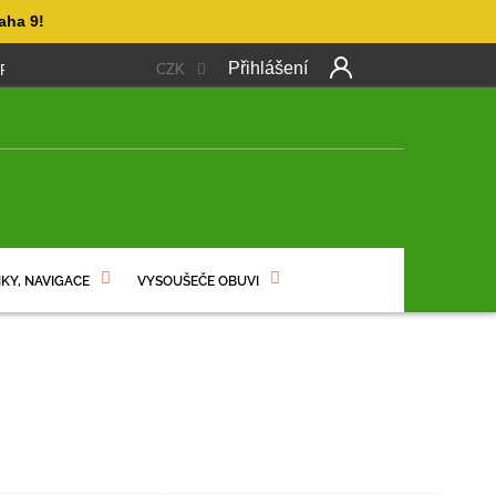
aha 9!
Přihlášení
CZK
 PLATBA
OBCHODNÍ PODMÍNKY
PODMÍNKY OCHRANY OSO
NÍ
KY, NAVIGACE
VYSOUŠEČE OBUVI