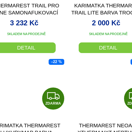
A
ERMAREST TRAIL PRO
KARIMATKA THERMA
R
INE SAMONAFUKOVACÍ
TRAIL LITE BARVA TR
ARIMATKA TM. ZELENÁ
GRAY VELIKOST REG
M
3 232 Kč
2 000 Kč
183X51X7,6
A
SKLADEM NA PRODEJNĚ
SKLADEM NA PRODEJNĚ
DETAIL
DETAIL
–22 %
Z
ZDARMA
D
Z
A
RIMATKA THERMAREST
THERMAREST NEOA