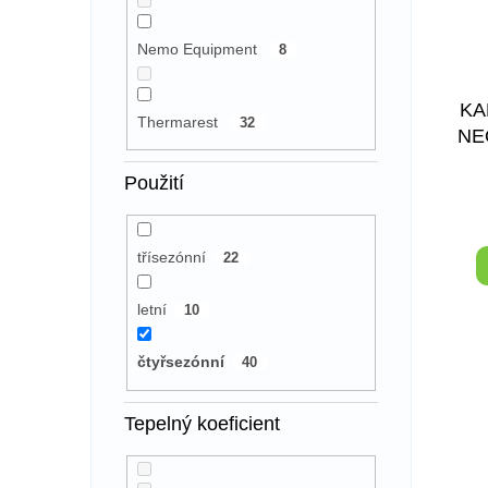
Nemo Equipment
8
KA
Thermarest
32
NE
BA
Použití
třísezónní
22
letní
10
čtyřsezónní
40
Tepelný koeficient