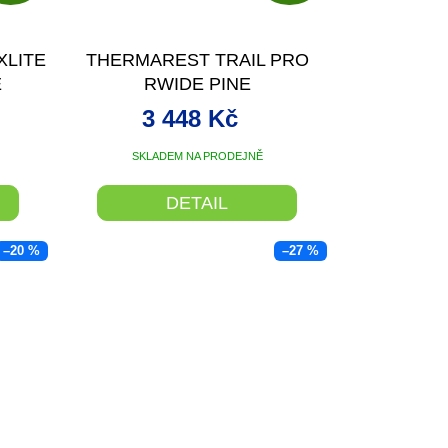
D
D
A
A
XLITE
THERMAREST TRAIL PRO
R
R
E
RWIDE PINE
TKA
SAMONAFUKOVACÍ
M
M
3 448 Kč
KARIMATKA TM. ZELENÁ
A
A
183X64X7,6
SKLADEM NA PRODEJNĚ
DETAIL
–20 %
–27 %