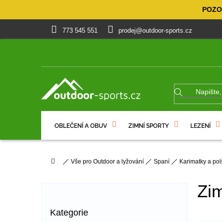
Přejít
POZOR
na
obsah
773 545 551
prodej@outdoor-sports.cz
OBLEČENÍ A OBUV
ZIMNÍ SPORTY
LEZENÍ
% VÝPRODEJ
DÁRKOVÉ POUKAZY
Domů
Vše pro Outdoor a lyžování
Spaní
Karimatky a pol
P
o
Zim
s
t
Přeskočit
Kategorie
r
kategorie