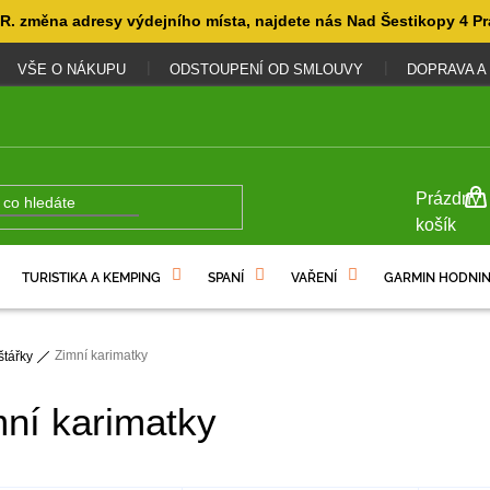
. změna adresy výdejního místa, najdete nás Nad Šestikopy 4 Pr
VŠE O NÁKUPU
ODSTOUPENÍ OD SMLOUVY
DOPRAVA A
NÁKUP
Prázdný
KOŠÍK
košík
TURISTIKA A KEMPING
SPANÍ
VAŘENÍ
GARMIN HODNIN
Zimní karimatky
štářky
ní karimatky