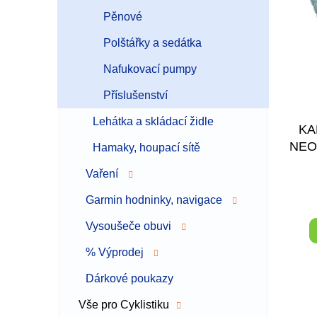
p
p
i
r
Pěnové
s
o
Polštářky a sedátka
p
d
r
u
Nafukovací pumpy
o
k
d
t
Příslušenství
u
ů
Lehátka a skládací židle
k
KA
t
NEO
Hamaky, houpací sítě
ů
Vaření
Garmin hodninky, navigace
Vysoušeče obuvi
% Výprodej
Dárkové poukazy
Vše pro Cyklistiku