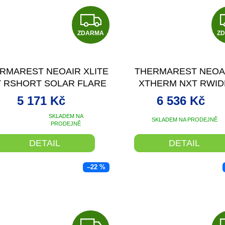
Z
ZDARMA
D
Z
A
RMAREST NEOAIR XLITE
THERMAREST NEOA
R
 RSHORT SOLAR FLARE
XTHERM NXT RWID
FUKOVACÍ KARIMATKA
NEPTUNE NAFUKOVA
M
5 171 Kč
6 536 Kč
ŽLUTÁ 168X51X7,6
KARIMATKA ŠEDÁ
SKLADEM NA
A
183X64X7,62
SKLADEM NA PRODEJNĚ
ůměrné
PRODEJNĚ
dnocení
oduktu
DETAIL
DETAIL
0
–22 %
ězdiček.
Z