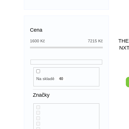
Cena
THE
1600
Kč
7215
Kč
NXT
NA
Pr
ho
Na skladě
40
pr
je
5,
Značky
z
5
hv