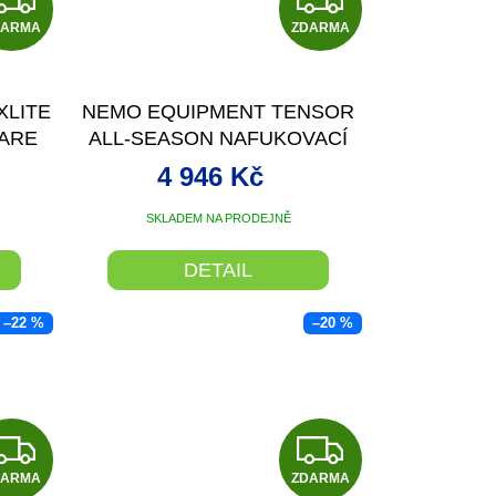
DARMA
D
ZDARMA
D
A
A
XLITE
NEMO EQUIPMENT TENSOR
R
R
LARE
ALL-SEASON NAFUKOVACÍ
TKA
KARIMATKA
M
M
4 946 Kč
A
A
SKLADEM NA PRODEJNĚ
DETAIL
–22 %
–20 %
Z
Z
DARMA
ZDARMA