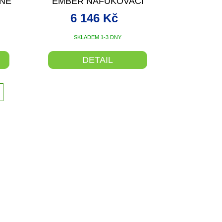
R
R
UNE
EMBER NAFUKOVACÍ
TKA
KARIMATKA ORANŽOVÁ
M
M
6 146 Kč
2
198X66X11,7
A
A
SKLADEM 1-3 DNY
DETAIL