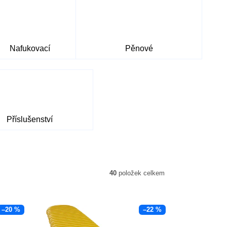
Nafukovací
Pěnové
Příslušenství
40
položek celkem
–20 %
–22 %