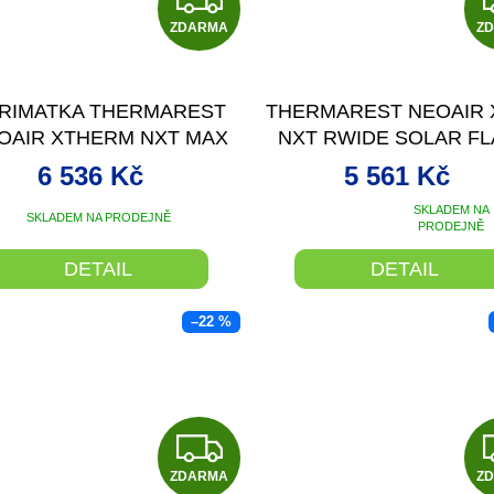
ZDARMA
D
Z
A
RIMATKA THERMAREST
THERMAREST NEOAIR 
R
OAIR XTHERM NXT MAX
NXT RWIDE SOLAR F
RVA NEPTUNE VELIKOST
NAFUKOVACÍ KARIMA
M
6 536 Kč
5 561 Kč
REGULAR WIDE
ŽLUTÁ 183X64X7,6
SKLADEM NA
A
SKLADEM NA PRODEJNĚ
Průměrné
PRODEJNĚ
hodnocení
produktu
DETAIL
DETAIL
je
5,0
–22 %
z
5
hvězdiček.
Z
ZDARMA
Z