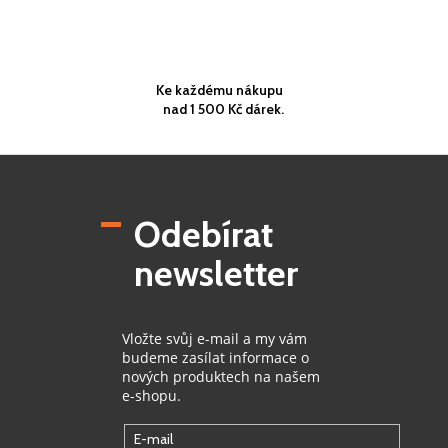
Ke každému nákupu
nad 1 500 Kč dárek.
Z
á
p
Odebírat
a
t
newsletter
í
Vložte svůj e-mail a my vám
budeme zasílat informace o
nových produktech na našem
e-shopu.
E-mail