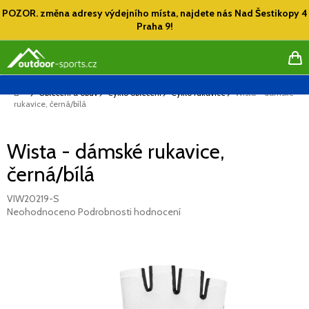
Přejít
POZOR. změna adresy výdejního místa, najdete nás Nad Šestikopy 4
na
Praha 9!
obsah
NÁ
KO
Domů
Oblečení a obuv
Cyklo oblečení
Cyklo rukavice
Wista - dámské
rukavice, černá/bílá
Wista - dámské rukavice,
černá/bílá
VIW20219-S
Průměrné
Neohodnoceno
Podrobnosti hodnocení
hodnocení
produktu
je
0,0
z
5
hvězdiček.