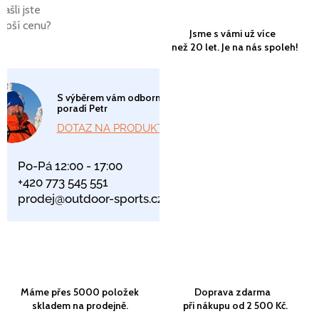
Našli jste
lepší cenu?
Jsme s vámi už více
než 20 let. Je na nás spoleh!
S výběrem vám odborně
poradí Petr
DOTAZ NA PRODUKT
Po-Pá 12:00 - 17:00
+420 773 545 551
prodej@outdoor-sports.cz
Máme přes 5000 položek
Doprava zdarma
skladem na prodejně.
při nákupu od 2 500 Kč.