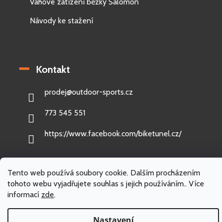
Váhové zatížení běžky Salomon
Návody ke stažení
Kontakt
prodej
@
outdoor-sports.cz
773 545 551
https://www.facebook.com/biketunel.cz/
Tento web používá soubory cookie. Dalším procházením
tohoto webu vyjadřujete souhlas s jejich používáním.. Více
Vytvořil Shoptet
informací
zde
.
Copyright 2026
Outdoor-sports.cz
. Všechna práva vyhrazena.
Nastavení