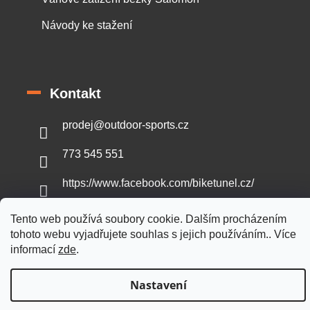
Návody ke stažení
Kontakt
prodej
@
outdoor-sports.cz
773 545 551
https://www.facebook.com/biketunel.cz/
Tento web používá soubory cookie. Dalším procházením
tohoto webu vyjadřujete souhlas s jejich používáním.. Více
informací
zde
.
Vytvořil Shoptet
Nastavení
Copyright 2026
Outdoor-sports.cz
. Všechna práva vyhrazena.