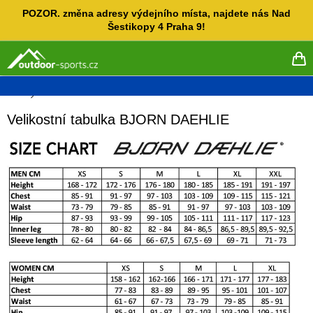
Přejít
POZOR. změna adresy výdejního místa, najdete nás Nad
na
Šestikopy 4 Praha 9!
obsah
NÁ
KO
Domů
Velikostní tabulka BJORN DAEHLIE