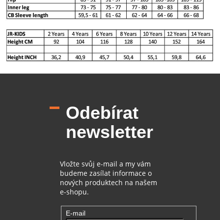
Z
á
p
Odebírat
a
t
newsletter
í
Vložte svůj e-mail a my vám
budeme zasílat informace o
nových produktech na našem
e-shopu.
E-mail