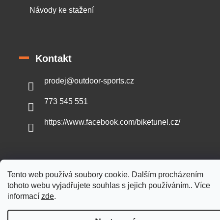
Návody ke stažení
Kontakt
prodej
@
outdoor-sports.cz
773 545 551
https://www.facebook.com/biketunel.cz/
Vytvořil Shoptet
Tento web používá soubory cookie. Dalším procházením
tohoto webu vyjadřujete souhlas s jejich používáním.. Více
informací
zde
.
Copyright 2026
Outdoor-sports.cz
. Všechna práva vyhrazena.