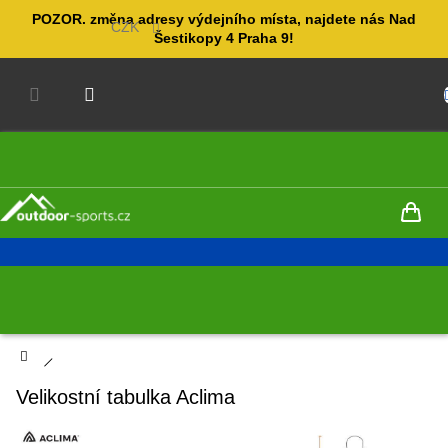
Přejít
POZOR. změna adresy výdejního místa, najdete nás Nad
na
CZK
Šestikopy 4 Praha 9!
obsah
NÁKUPNÍ
KOŠÍK
Domů
Velikostní tabulka Aclima