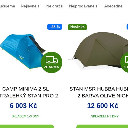
učujeme
Nejlevnější
Nejdražší
Nejprodávanější
Abecedně
–28 %
Novinka
Z
ZDARMA
D
Z
A
CAMP MINIMA 2 SL
STAN MSR HUBBA HUB
R
TRALEHKÝ STAN PRO 2
2 BARVA OLIVE NIG
OSOBY
M
6 003 Kč
12 600 Kč
A
SKLADEM 1-3 DNY
SKLADEM 1-3 DNY