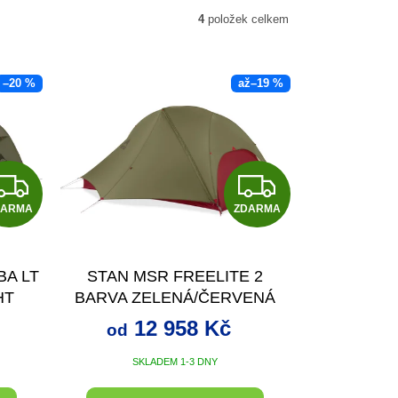
4
položek celkem
–20 %
až
–19 %
Z
Z
DARMA
D
ZDARMA
D
A
A
BA LT
STAN MSR FREELITE 2
R
R
HT
BARVA ZELENÁ/ČERVENÁ
M
M
12 958 Kč
od
A
A
SKLADEM 1-3 DNY