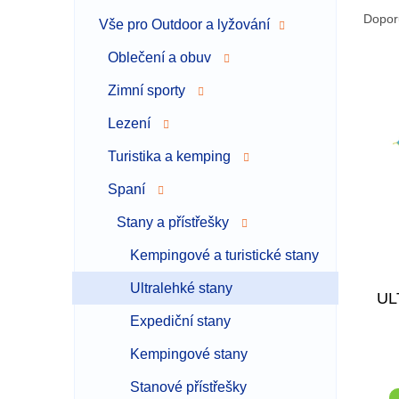
a
a
Dopor
Vše pro Outdoor a lyžování
n
z
n
e
Oblečení a obuv
í
V
n
p
Zimní sporty
ý
í
a
p
p
Lezení
n
i
r
e
s
o
Turistika a kemping
l
p
d
Spaní
r
u
o
k
Stany a přístřešky
d
t
u
ů
Kempingové a turistické stany
k
Ultralehké stany
t
UL
ů
Expediční stany
Kempingové stany
Stanové přístřešky