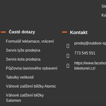
Sl
Ko
Časté dotazy
Kontakt
Formulář reklamace, vrácení
prodej
@
outdoor-sp
Servis lyže prodejna
773 545 551
Servis kola prodejna
https://www.faceb
Půjčovna lavinového vybavení
biketunel.cz/
Tabulky velikostí
Váhové zatížení běžky Atomic
Váhové zatížení běžky
Salomon