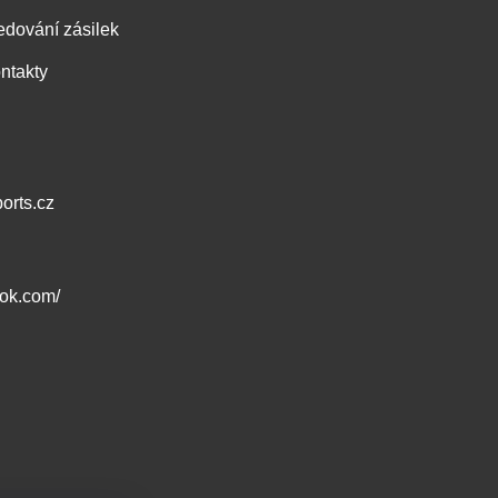
edování zásilek
ntakty
orts.cz
ook.com/