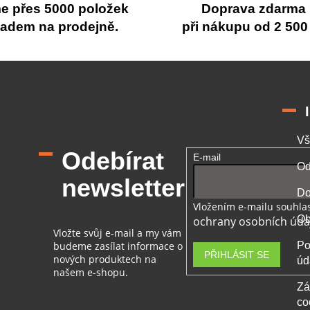
 přes 5000 položek
Doprava zdarma
ladem na prodejně.
při nákupu od 2 500
Vš
Odebírat
E-mail
Od
newsletter
Do
Vložením e-mailu souhlas
Ob
ochrany osobních úda
Vložte svůj e-mail a my vám
budeme zasílat informace o
Po
PŘIHLÁSIT SE
nových produktech na
úd
našem e-shopu.
Zá
co