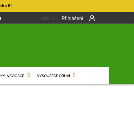
aha 9!
Přihlášení
CZK
 PLATBA
OBCHODNÍ PODMÍNKY
PODMÍNKY OCHRANY OSO
NÍ
KY, NAVIGACE
VYSOUŠEČE OBUVI