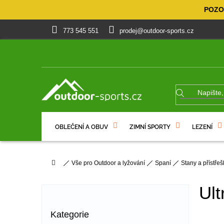
Přejít
POZOR
na
obsah
773 545 551
prodej@outdoor-sports.cz
OBLEČENÍ A OBUV
ZIMNÍ SPORTY
LEZENÍ
% VÝPRODEJ
DÁRKOVÉ POUKAZY
Domů
Vše pro Outdoor a lyžování
Spaní
Stany a přístřeš
P
o
Ult
s
t
Přeskočit
Kategorie
r
kategorie
Ř