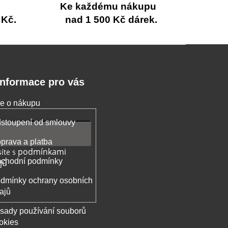
Ke každému nákupu
 Kč.
nad 1 500 Kč dárek.
Informace pro vás
e o nákupu
stoupení od smlouvy
prava a platba
podmínkami
íte s
chodní podmínky
jů
dmínky ochrany osobních
ajů
sady používání souborů
okies