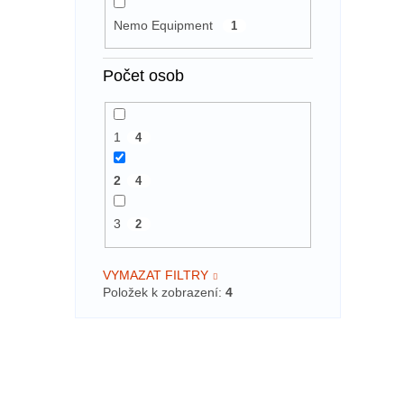
Nemo Equipment
1
Počet osob
1
4
2
4
3
2
VYMAZAT FILTRY
Položek k zobrazení:
4