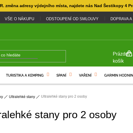
. změna adresy výdejního místa, najdete nás Nad Šestikopy 4 Pr
VŠE O NÁKUPU
ODSTOUPENÍ OD SMLOUVY
DOPRAVA A
NÁKUP
Prázdný
KOŠÍK
košík
TURISTIKA A KEMPING
SPANÍ
VAŘENÍ
GARMIN HODNIN
Ultralehké stany pro 2 osoby
ky
Ultralehké stany
ralehké stany pro 2 osoby