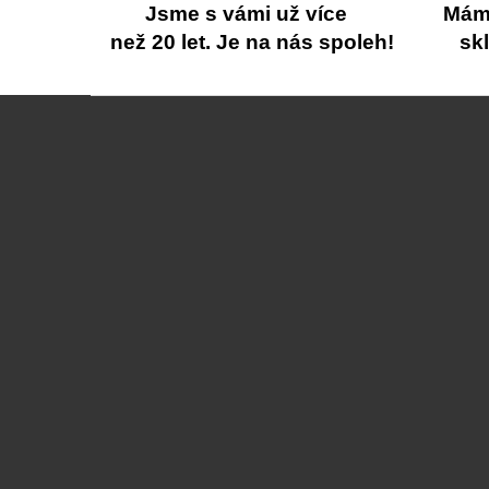
Jsme s vámi už více
Máme
než 20 let. Je na nás spoleh!
sk
Z
á
p
a
t
í