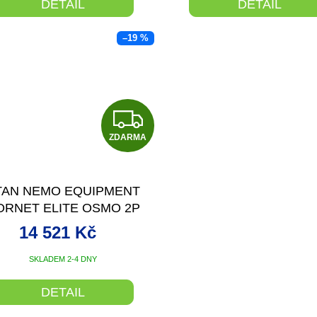
DETAIL
DETAIL
–19 %
Z
ZDARMA
D
A
TAN NEMO EQUIPMENT
R
ORNET ELITE OSMO 2P
M
14 521 Kč
A
SKLADEM 2-4 DNY
DETAIL