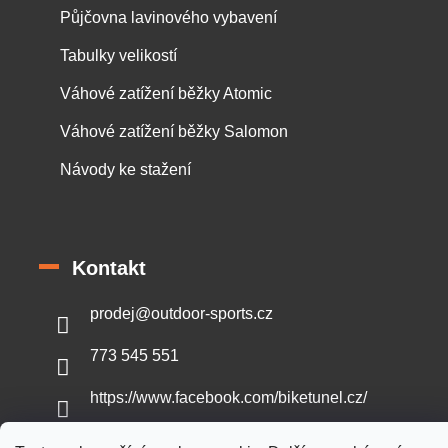
Půjčovna lavinového vybavení
Tabulky velikostí
Váhové zatížení běžky Atomic
Váhové zatížení běžky Salomon
Návody ke stažení
Kontakt
prodej
@
outdoor-sports.cz
773 545 551
https://www.facebook.com/biketunel.cz/