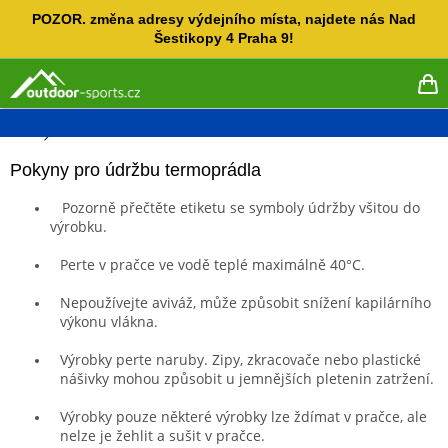
Přejít
POZOR. změna adresy výdejního místa, najdete nás Nad
na
Šestikopy 4 Praha 9!
obsah
NÁ
KO
Domů
Pokyny pro údržbu termoprádla
Pozorně přečtěte etiketu se symboly údržby všitou do
výrobku.
Perte v pračce ve vodě teplé maximálně 40°C.
Nepoužívejte aviváž, může způsobit snížení kapilárního
výkonu vlákna.
Výrobky perte naruby. Zipy, zkracovače nebo plastické
nášivky mohou způsobit u jemnějších pletenin zatržení.
Výrobky pouze některé výrobky lze ždímat v pračce, ale
nelze je žehlit a sušit v pračce.