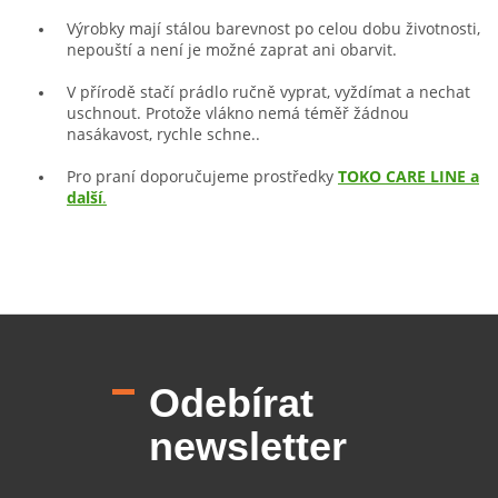
Výrobky mají stálou barevnost po celou dobu životnosti,
nepouští a není je možné zaprat ani obarvit.
V přírodě stačí prádlo ručně vyprat, vyždímat a nechat
uschnout. Protože vlákno nemá téměř žádnou
nasákavost, rychle schne..
Pro praní doporučujeme prostředky
TOKO CARE LINE a
další
.
Z
á
p
Odebírat
a
t
newsletter
í