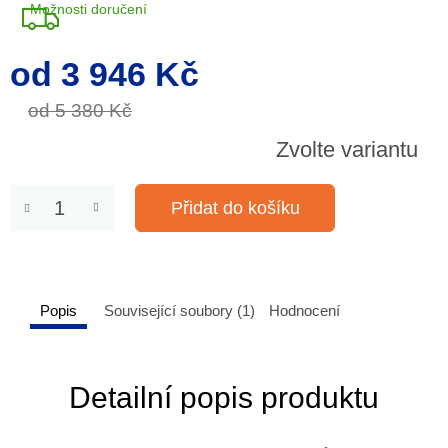
Možnosti doručení
od
3 946 Kč
Měrná
cena:
od 5 380 Kč
Zvolte variantu
Přidat do košíku
Popis
Související soubory (1)
Hodnocení
Detailní popis produktu