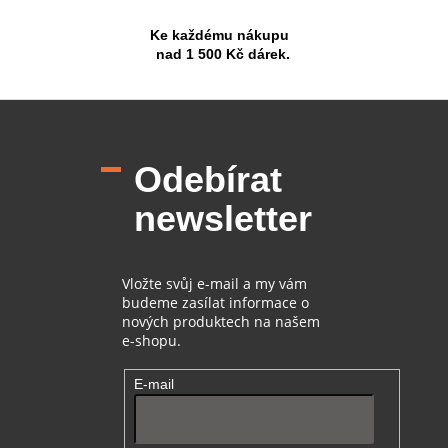
Ke každému nákupu
nad 1 500 Kč dárek.
Z
á
p
Odebírat
a
t
newsletter
í
Vložte svůj e-mail a my vám
budeme zasílat informace o
nových produktech na našem
e-shopu.
E-mail