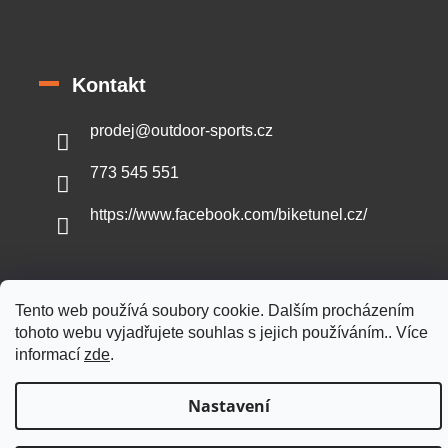
Kontakt
prodej
@
outdoor-sports.cz
773 545 551
https://www.facebook.com/biketunel.cz/
Tento web používá soubory cookie. Dalším procházením
Vytvořil Shoptet
tohoto webu vyjadřujete souhlas s jejich používáním.. Více
informací
zde
.
Copyright 2026
Outdoor-sports.cz
. Všechna práva vyhrazena.
Nastavení