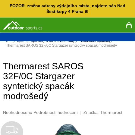
Přejít
POZOR. změna adresy výdejního místa, najdete nás Nad
na
Šestikopy 4 Praha 9!
obsah
NÁ
KO
Domů
Spaní
Spacáky a bivakovací vaky
Třísezónní spacáky
Thermarest SAROS 32F/0C Stargazer syntetický spacák modrošedý
Thermarest SAROS
32F/0C Stargazer
syntetický spacák
modrošedý
Průměrné
Neohodnoceno
Podrobnosti hodnocení
Značka:
Thermarest
hodnocení
produktu
Z
je