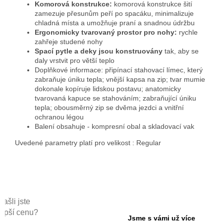
Komorová konstrukce:
komorová konstrukce šití
zamezuje přesunům peří po spacáku, minimalizuje
chladná místa a umožňuje praní a snadnou údržbu
Ergonomicky tvarovaný prostor pro nohy:
rychle
zahřeje studené nohy
Spací pytle a deky jsou konstruovány
tak, aby se
daly vrstvit pro větší teplo
Doplňkové informace: připínací stahovací límec, který
zabraňuje úniku tepla; vnější kapsa na zip; tvar mumie
dokonale kopíruje lidskou postavu; anatomicky
tvarovaná kapuce se stahováním; zabraňující úniku
tepla; obousměrný zip se dvěma jezdci a vnitřní
ochranou légou
Balení obsahuje - kompresní obal a skladovací vak
Uvedené parametry platí pro velikost : Regular
Našli jste
lepší cenu?
Jsme s vámi už více