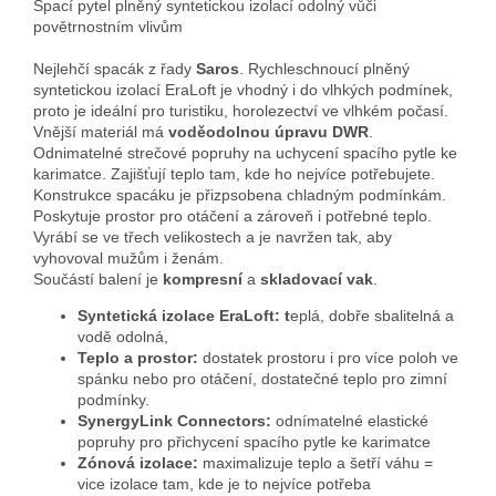
Spací pytel plněný syntetickou izolací odolný vůči
povětrnostním vlivům
Nejlehčí spacák z řady
Saros
. Rychleschnoucí plněný
syntetickou izolací EraLoft je vhodný i do vlhkých podmínek,
proto je ideální pro turistiku, horolezectví ve vlhkém počasí.
Vnější materiál má
voděodolnou úpravu DWR
.
Odnimatelné strečové popruhy na uchycení spacího pytle ke
karimatce. Zajišťují teplo tam, kde ho nejvíce potřebujete.
Konstrukce spacáku je přizpsobena chladným podmínkám.
Poskytuje prostor pro otáčení a zároveň i potřebné teplo.
Vyrábí se ve třech velikostech a je navržen tak, aby
vyhovoval mužům i ženám.
Součástí balení je
kompresní
a
skladovací vak
.
Syntetická izolace EraLoft: t
eplá, dobře sbalitelná a
vodě odolná,
Teplo a prostor:
dostatek prostoru i pro více poloh ve
spánku nebo pro otáčení, dostatečné teplo pro zimní
podmínky.
SynergyLink Connectors:
odnímatelné elastické
popruhy pro přichycení spacího pytle ke karimatce
Zónová izolace:
maximalizuje teplo a šetří váhu =
vice izolace tam, kde je to nejvíce potřeba