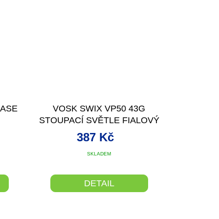
BASE
VOSK SWIX VP50 43G
STOUPACÍ SVĚTLE FIALOVÝ
-3/0°C
387 Kč
SKLADEM
DETAIL