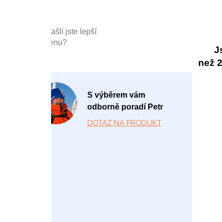
Našli jste lepší
cenu?
J
než 20
P
S výběrem vám
o
odborně poradí Petr
-
DOTAZ NA PRODUKT
P
á
1
2:
0
0
-
1
7: