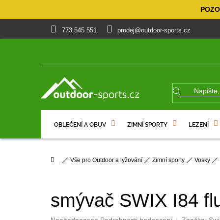
Přejít
POZOR
na
obsah
773 545 551
prodej@outdoor-sports.cz
OBLEČENÍ A OBUV
ZIMNÍ SPORTY
LEZENÍ
% VÝPRODEJ
DÁRKOVÉ POUKAZY
Domů
Vše pro Outdoor a lyžování
Zimní sporty
Vosky
smývač SWIX I84 fl
Průměrné