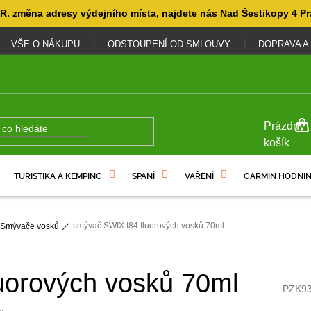
. změna adresy výdejního místa, najdete nás Nad Šestikopy 4 Pr
VŠE O NÁKUPU
ODSTOUPENÍ OD SMLOUVY
DOPRAVA A
NÁKUP
Prázdný
KOŠÍK
košík
TURISTIKA A KEMPING
SPANÍ
VAŘENÍ
GARMIN HODNIN
smývač SWIX I84 fluorových vosků 70ml
Smývače vosků
uorových vosků 70ml
PZK9