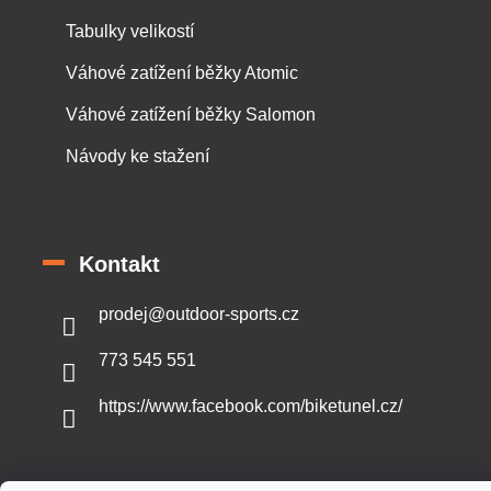
Tabulky velikostí
Váhové zatížení běžky Atomic
Váhové zatížení běžky Salomon
Návody ke stažení
Kontakt
prodej
@
outdoor-sports.cz
773 545 551
https://www.facebook.com/biketunel.cz/