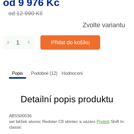
od
9 976 Kč
cena:
od 12 990 Kč
Zvolte variantu
Přidat do košíku
Popis
Podobné (12)
Hodnocení
Detailní popis produktu
ABSS00036
set běžek atomic Redster C8 skintec a vázání
Prolink
Shift In
classic