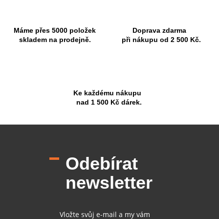
Máme přes 5000 položek
Doprava zdarma
skladem na prodejně.
při nákupu od 2 500 Kč.
Ke každému nákupu
nad 1 500 Kč dárek.
Z
á
p
Odebírat
a
t
newsletter
í
Vložte svůj e-mail a my vám