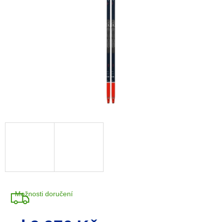
A
R
M
A
Možnosti doručení
Měrná