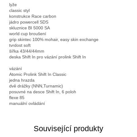
lyže
classic styl
konstrukce Race carbon
jádro powercell SDS
skluznice BI 5000 SA
world cup broušení
grip skintec 100% mohair, easy skin exchange
tvrdost soft
šířka 43/44/44mm
deska Shift In pro vázání prolink Shift In
vázání
Atomic Prolink Shift In Classic
jedna hrazda
dvě drážky (NNN,Turnamic)
posuvné na desce Shift In, 6 poloh
flexe 85
manuální ovládání
Související produkty