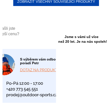
ZOBRAZIT VŠECHNY SOUVISEJÍCÍ PRODUKTY
Našli jste
lepší cenu?
Jsme s vámi už více
než 20 let. Je na nás spoleh!
S výběrem vám odborně
poradí Petr
DOTAZ NA PRODUKT
Po-Pá 12:00 - 17:00
+420 773 545 551
prodej@outdoor-sports.cz