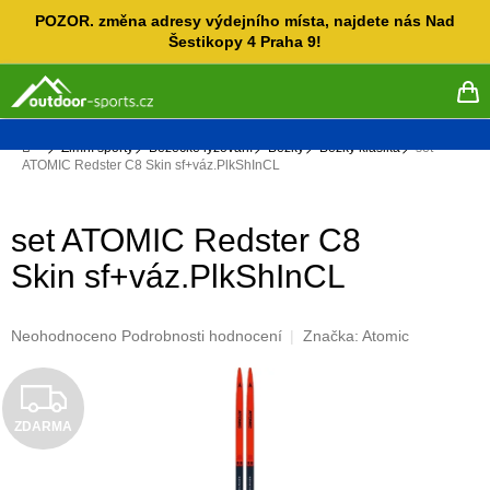
Přejít
POZOR. změna adresy výdejního místa, najdete nás Nad
na
Šestikopy 4 Praha 9!
obsah
NÁ
KO
Domů
Zimní sporty
Běžecké lyžování
Běžky
Běžky klasika
set
ATOMIC Redster C8 Skin sf+váz.PlkShInCL
set ATOMIC Redster C8
Skin sf+váz.PlkShInCL
Průměrné
Neohodnoceno
Podrobnosti hodnocení
Značka:
Atomic
hodnocení
produktu
Z
je
0,0
ZDARMA
D
z
5
hvězdiček.