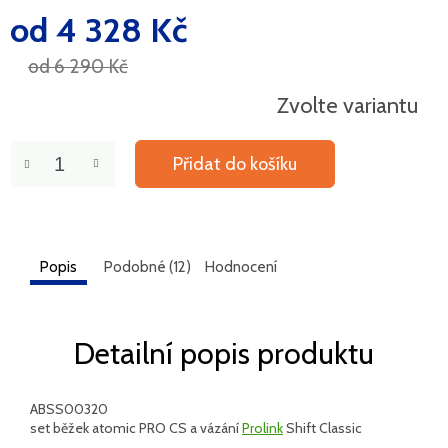
od
4 328 Kč
Měrná
cena:
od 6 290 Kč
Zvolte variantu
Přidat do košíku
Popis
Podobné (12)
Hodnocení
Detailní popis produktu
ABSS00320
set běžek atomic PRO CS a vázání
Prolink
Shift Classic