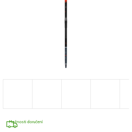
A
R
M
A
Možnosti doručení