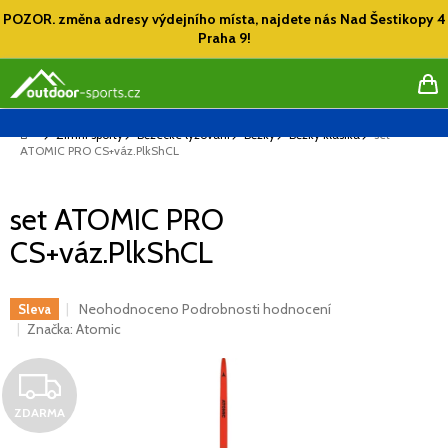
Přejít
POZOR. změna adresy výdejního místa, najdete nás Nad Šestikopy 4
na
Praha 9!
obsah
NÁ
KO
Domů
Zimní sporty
Běžecké lyžování
Běžky
Běžky klasika
set
ATOMIC PRO CS+váz.PlkShCL
set ATOMIC PRO
CS+váz.PlkShCL
Průměrné
Neohodnoceno
Podrobnosti hodnocení
Sleva
hodnocení
Značka:
Atomic
produktu
je
Z
0,0
z
ZDARMA
D
5
hvězdiček.