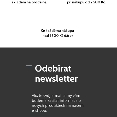
skladem na prodejně.
při nákupu od 2 500 Kč.
Ke každému nákupu
nad 1 500 Kč dárek.
Z
á
p
Odebírat
a
t
newsletter
í
Vložte svůj e-mail a my vám
budeme zasílat informace o
nových produktech na našem
e-shopu.