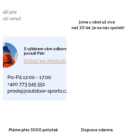
Našli jste
lepší cenu?
Jsme s vámi už více
než 20 let. Je na nás spoleh!
S výběrem vám odborně
poradí Petr
DOTAZ NA PRODUKT
Po-Pá 12:00 - 17:00
+420 773 545 551
prodej@outdoor-sports.cz
Máme přes 5000 položek
Doprava zdarma