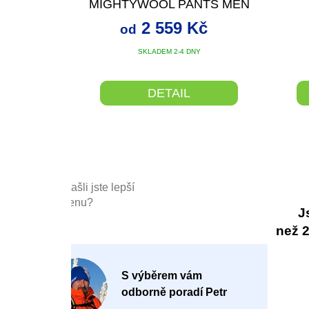
MIGHTYWOOL PANTS MEN
A
2 559 Kč
od
SKLADEM 2-4 DNY
DETAIL
Našli jste lepší
cenu?
J
než 20
P
S výběrem vám
o
odborně poradí Petr
-