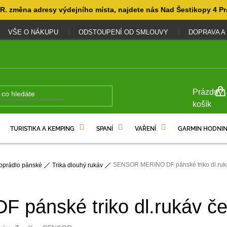
. změna adresy výdejního místa, najdete nás Nad Šestikopy 4 Pr
VŠE O NÁKUPU
ODSTOUPENÍ OD SMLOUVY
DOPRAVA A
NÁKUP
Prázdný
KOŠÍK
košík
TURISTIKA A KEMPING
SPANÍ
VAŘENÍ
GARMIN HODNIN
SENSOR MERINO DF pánské triko dl.ruk
oprádlo pánské
Trika dlouhý rukáv
pánské triko dl.rukáv če