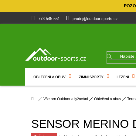
Přejít
POZOR
na
obsah
773 545 551
prodej@outdoor-sports.cz
OBLEČENÍ A OBUV
ZIMNÍ SPORTY
LEZENÍ
% VÝPRODEJ
DÁRKOVÉ POUKAZY
Domů
Vše pro Outdoor a lyžování
Oblečení a obuv
Term
SENSOR MERINO DF 