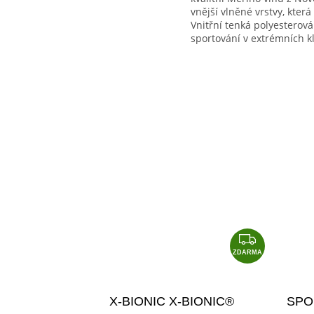
vnější vlněné vrstvy, kter
Vnitřní tenká polyesterová v
sportování v extrémních kl
Z
D
ZDARMA
A
R
X-BIONIC X-BIONIC®
SPO
M