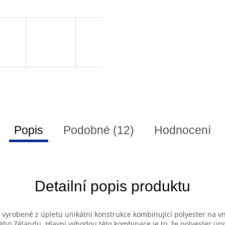
Popis
Podobné (12)
Hodnocení
Detailní popis produktu
vyrobené z úpletu unikátní konstrukce kombinující polyester na vni
vého Zélandu. Hlavní výhodou této kombinace je to, že polyester ur