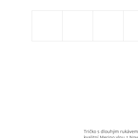
Tričko s dlouhým rukávem 
kvalitní Merino vlnu z No