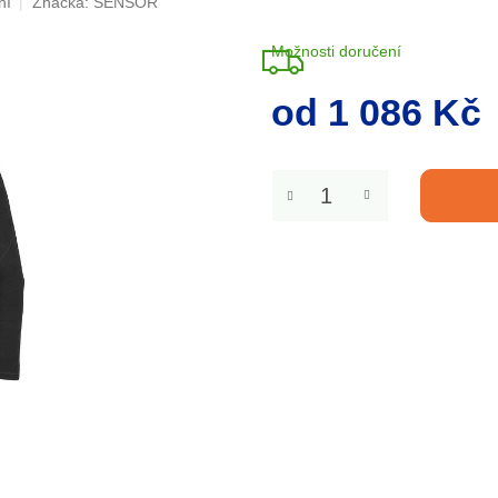
ní
Značka:
SENSOR
Možnosti doručení
od
1 086 Kč
Měrná
cena: