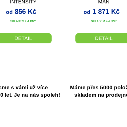
INTENSITY
MAN
856 Kč
1 871 Kč
od
od
SKLADEM 2-4 DNY
SKLADEM 2-4 DNY
DETAIL
DETAIL
sme s vámi už více
Máme přes 5000 polo
 let. Je na nás spoleh!
skladem na prodejn