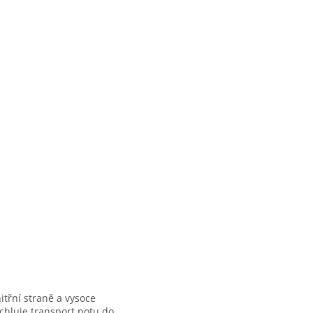
třní straně a vysoce
ychluje transport potu do