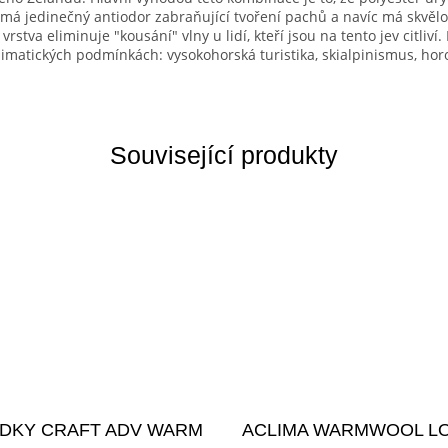
á má jedinečný antiodor zabraňující tvoření pachů a navíc má skvěl
rstva eliminuje "kousání" vlny u lidí, kteří jsou na tento jev citliví.
imatických podmínkách: vysokohorská turistika, skialpinismus, horo
Související produkty
DKY CRAFT ADV WARM
ACLIMA WARMWOOL L