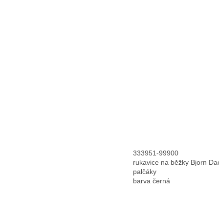
333951-99900
rukavice na běžky Bjorn Da
palčáky
barva černá