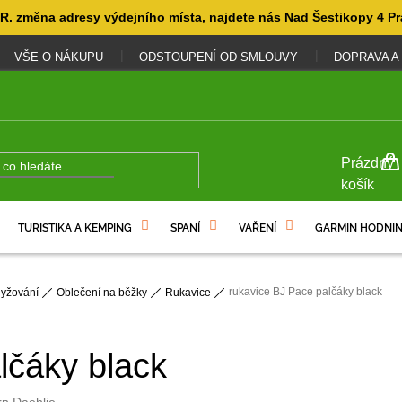
. změna adresy výdejního místa, najdete nás Nad Šestikopy 4 Pr
VŠE O NÁKUPU
ODSTOUPENÍ OD SMLOUVY
DOPRAVA A
NÁKUP
Prázdný
KOŠÍK
košík
TURISTIKA A KEMPING
SPANÍ
VAŘENÍ
GARMIN HODNIN
rukavice BJ Pace palčáky black
lyžování
Oblečení na běžky
Rukavice
lčáky black