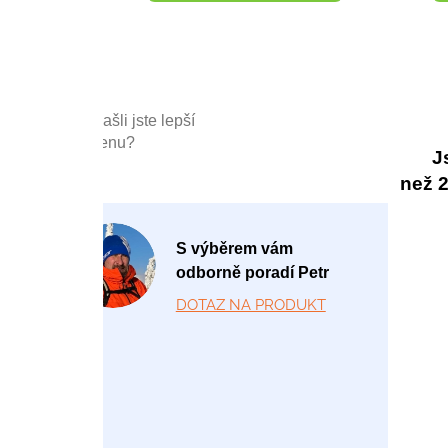
Našli jste lepší
cenu?
J
než 20
P
S výběrem vám
o
odborně poradí Petr
-
DOTAZ NA PRODUKT
P
á
1
2:
0
0