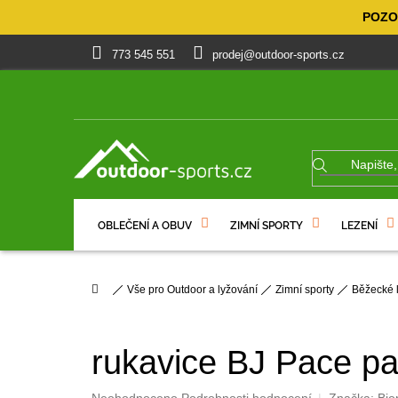
Přejít
POZOR
na
obsah
773 545 551
prodej@outdoor-sports.cz
OBLEČENÍ A OBUV
ZIMNÍ SPORTY
LEZENÍ
% VÝPRODEJ
DÁRKOVÉ POUKAZY
Domů
Vše pro Outdoor a lyžování
Zimní sporty
Běžecké 
rukavice BJ Pace pa
Průměrné