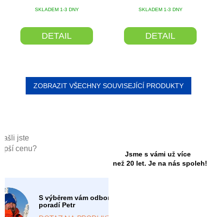
Průměrné
SKLADEM 1-3 DNY
SKLADEM 1-3 DNY
hodnocení
produktu
DETAIL
DETAIL
je
5,0
z
5
hvězdiček.
ZOBRAZIT VŠECHNY SOUVISEJÍCÍ PRODUKTY
Našli jste
lepší cenu?
Jsme s vámi už více
než 20 let. Je na nás spoleh!
S výběrem vám odborně
poradí Petr