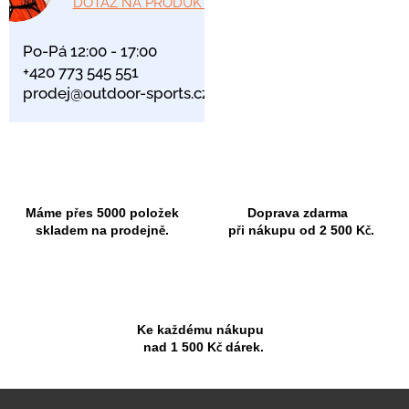
DOTAZ NA PRODUKT
Po-Pá 12:00 - 17:00
+420 773 545 551
prodej@outdoor-sports.cz
Máme přes 5000 položek
Doprava zdarma
skladem na prodejně.
při nákupu od 2 500 Kč.
Ke každému nákupu
nad 1 500 Kč dárek.
Z