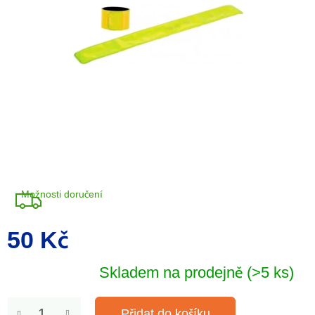
Možnosti doručení
50 Kč
Měrná
cena:
Skladem na prodejně
(>5 ks)
Přidat do košíku