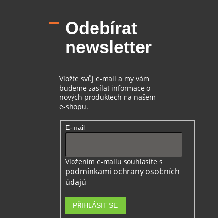
á
p
Odebírat
a
t
newsletter
í
Vložte svůj e-mail a my vám
budeme zasílat informace o
nových produktech na našem
e-shopu.
E-mail
Vložením e-mailu souhlasíte s
podmínkami ochrany osobních
údajů
PŘIHLÁSIT SE