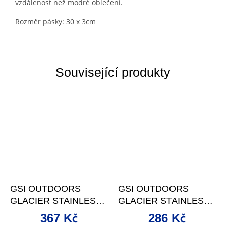
vzdálenost než modré oblečení.
Rozměr pásky: 30 x 3cm
Související produkty
GSI OUTDOORS
GSI OUTDOORS
GLACIER STAINLESS
GLACIER STAINLESS
BOTTLE CUP LARGE -
DOPPIO 192 ML
367 Kč
286 Kč
710 ML