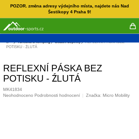
Přejít
POZOR. změna adresy výdejního místa, najdete nás Nad
na
Šestikopy 4 Praha 9!
obsah
NÁ
KO
Domů
Turistika a kemping
Ostatní doplňky
REFLEXNÍ PÁSKA BEZ
POTISKU - ŹLUTÁ
REFLEXNÍ PÁSKA BEZ
POTISKU - ŹLUTÁ
MK41834
Průměrné
Neohodnoceno
Podrobnosti hodnocení
Značka:
Micro Mobility
hodnocení
produktu
je
0,0
z
5
hvězdiček.