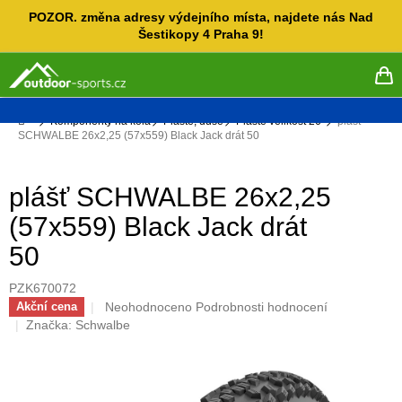
Přejít
POZOR. změna adresy výdejního místa, najdete nás Nad
na
Šestikopy 4 Praha 9!
obsah
NÁ
KO
Domů
Komponenty na kola
Pláště, duše
Pláště velikost 26"
plášť
SCHWALBE 26x2,25 (57x559) Black Jack drát 50
plášť SCHWALBE 26x2,25
(57x559) Black Jack drát
50
PZK670072
Průměrné
Neohodnoceno
Podrobnosti hodnocení
Akční cena
hodnocení
Značka:
Schwalbe
produktu
je
0,0
z