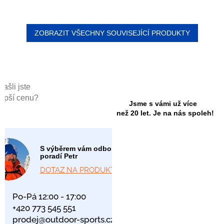
ZOBRAZIT VŠECHNY SOUVISEJÍCÍ PRODUKTY
Našli jste
lepší cenu?
Jsme s vámi už více
než 20 let. Je na nás spoleh!
S výběrem vám odborně
poradí Petr
DOTAZ NA PRODUKT
Po-Pá 12:00 - 17:00
+420 773 545 551
prodej@outdoor-sports.cz