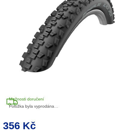
5
hvězdiček.
Možnosti doručení
Položka byla vyprodána…
356 Kč
Měrná
cena: