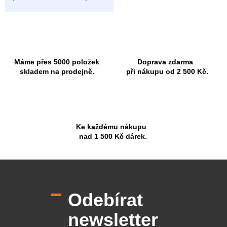
Máme přes 5000 položek
Doprava zdarma
skladem na prodejně.
při nákupu od 2 500 Kč.
Ke každému nákupu
nad 1 500 Kč dárek.
Z
á
p
Odebírat
a
t
newsletter
í