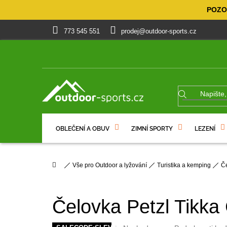
Přejít
POZOR
na
obsah
773 545 551
prodej@outdoor-sports.cz
OBLEČENÍ A OBUV
ZIMNÍ SPORTY
LEZENÍ
% VÝPRODEJ
DÁRKOVÉ POUKAZY
Domů
Vše pro Outdoor a lyžování
Turistika a kemping
Č
Čelovka Petzl Tikka