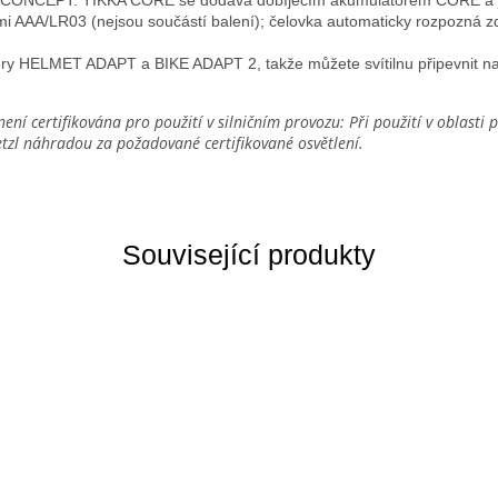
mi AAA/LR03 (nejsou součástí balení); čelovka automaticky rozpozná zd
éry HELMET ADAPT a BIKE ADAPT 2, takže můžete svítilnu připevnit na
není certifikována pro použití v silničním provozu: Při použití v oblasti
etzl náhradou za požadované certifikované osvětlení.
Související produkty