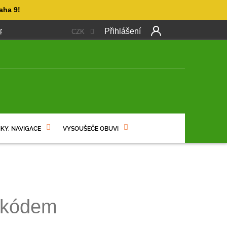
aha 9!
Přihlášení
CZK
 PLATBA
OBCHODNÍ PODMÍNKY
PODMÍNKY OCHRANY OSO
Další
produkt
NÍ
KY, NAVIGACE
VYSOUŠEČE OBUVI
 kódem