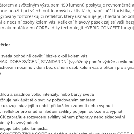
átorem a světelným výstupem 450 lumenů poskytuje rovnoměrné a p
ané použití při všech outdoorových aktivitách, např. pěší turistika
grovaný fosforeskující reflektor, který usnadňuje její hledání po od
í a neoslní osoby kolem vás. Reflexní hlavový pásek zajistí vaši be
ím akumulátorem CORE a díky technologii HYBRID CONCEPT funguje
ětlo:
l světla pohodlně osvětlí blízké okolí kolem vás
ní: MAX. DOBA SVÍCENÍ, STANDARDNÍ (vyvážený poměr výdrže a výkon
chování nočního vidění bez oslnění osob kolem vás a blikání pro signa
h
ychlou a snadnou volbu intenzity, nebo barvy světla
žňuje naklápět tělo svítilny požadovaným směrem
ie ukazuje stav jejího nabití při každém zapnutí nebo vypnutí
cí reflektor pro snadné hledání svítilny po jejím odložení a vypnutí
K zabraňuje rozsvícení svítilny během přepravy nebo skladování
telný hlavový pásek
unguje také jako lampička
CONCEPT: TIKKA CORE se dodává dobíjecím akumulátorem CORE a je 