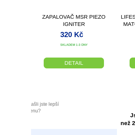
ZAPALOVAČ MSR PIEZO
LIFE
IGNITER
MAT
320 Kč
SKLADEM 1-3 DNY
DETAIL
Našli jste lepší
cenu?
J
než 20