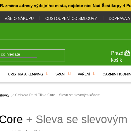
. změna adresy výdejního místa, najdete nás Nad Šestikopy 4 Pr
VŠE O NÁKUPU
ODSTOUPENÍ OD SMLOUVY
DOPRAVA A
NÁKUP
Prázdný
KOŠÍK
košík
TURISTIKA A KEMPING
SPANÍ
VAŘENÍ
GARMIN HODNIN
Čelovka Petzl Tikka Core
+ Sleva se slevovým kódem
elovky
 Core
+ Sleva se slevovým