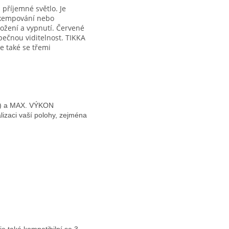
říjemné světlo. Je
, kempování nebo
ložení a vypnutí. Červené
zpečnou viditelnost. TIKKA
 také se třemi
u) a MAX. VÝKON
lizaci vaší polohy, zejména
také kompatibilní se 3