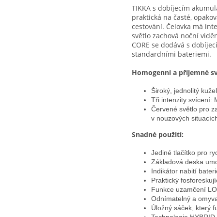
TIKKA s dobíjecím akumul
praktická na časté, opakov
cestování. Čelovka má inte
světlo zachová noční viděn
CORE se dodává s dobíjec
standardními bateriemi.
Homogenní a příjemné sv
Široký, jednolitý kuže
Tři intenzity svíce
Červené světlo pro za
v nouzových situacíc
Snadné použití:
Jediné tlačítko pro r
Základová deska umo
Indikátor nabití bater
Praktický fosforeskují
Funkce uzamčení LOC
Odnímatelný a omyva
Úložný sáček, který f
Technologie HYBRID 