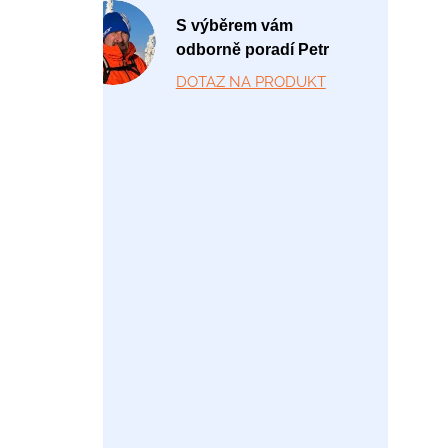
P
S výběrem vám
o
odborně poradí Petr
-
DOTAZ NA PRODUKT
P
á
1
2:
0
0
-
1
7:
0
0
+
4
2
0
7