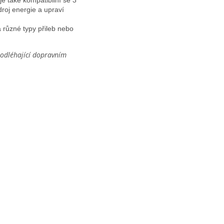
roj energie a upraví
 různé typy přileb nebo
 podléhající dopravním