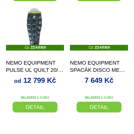
Z
Z
ZDARMA
ZDARMA
D
D
od
až
–20 %
–12 %
A
A
R
R
NEMO EQUIPMENT
NEMO EQUIPMENT
M
M
A
A
PULSE UL QUILT 20/30
SPACÁK DISCO MENS
ENDLESS PROMISE
15 ENDLESS
12 799 Kč
7 649 Kč
od
PROMISE
SKLADEM 2-4 DNY
SKLADEM 2-4 DNY
DETAIL
DETAIL