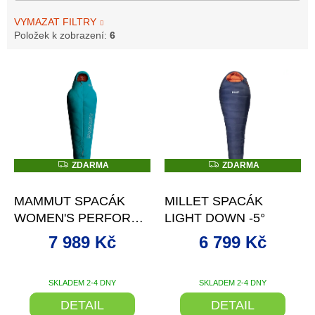
VYMAZAT FILTRY
Položek k zobrazení:
6
V
ý
p
i
s
p
r
Z
Z
ZDARMA
ZDARMA
D
D
o
–20 %
–15 %
A
A
d
R
R
MAMMUT SPACÁK
MILLET SPACÁK
M
M
u
A
A
WOMEN'S PERFORM
LIGHT DOWN -5°
k
DOWN BAG -10C
t
7 989 Kč
6 799 Kč
ů
SKLADEM 2-4 DNY
SKLADEM 2-4 DNY
DETAIL
DETAIL