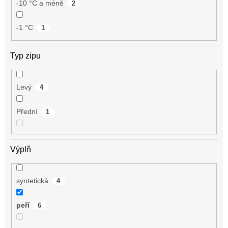
-10 °C a méně
2
-1 °C
1
Typ zipu
Levý
4
Přední
1
Výplň
syntetická
4
peří
6