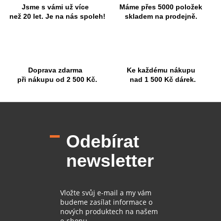
c
Jsme s vámi už více
Máme přes 5000 položek
í
než 20 let. Je na nás spoleh!
skladem na prodejně.
p
r
v
k
y
Doprava zdarma
Ke každému nákupu
v
při nákupu od 2 500 Kč.
nad 1 500 Kč dárek.
ý
p
i
Z
s
á
u
p
Odebírat
a
t
newsletter
í
Vložte svůj e-mail a my vám
budeme zasílat informace o
nových produktech na našem
e-shopu.