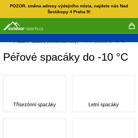
Přejít
POZOR. změna adresy výdejního místa, najdete nás Nad
na
Šestikopy 4 Praha 9!
obsah
NÁ
KO
Domů
Spaní
Spacáky a bivakovací vaky
Péřové spacáky do -10 °C
Péřové spacáky do -10 °C
Třísezónní spacáky
Letní spacáky