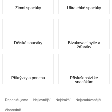
Zimní spacáky
Ultralehké spacáky
Dětské spacáky
Bivakovací pytle a
žďaráky
Přikrývky a poncha
Příslušenství ke
spacákům
Ř
a
Doporučujeme
Nejlevnější
Nejdražší
Nejprodávanější
z
e
Abecedně