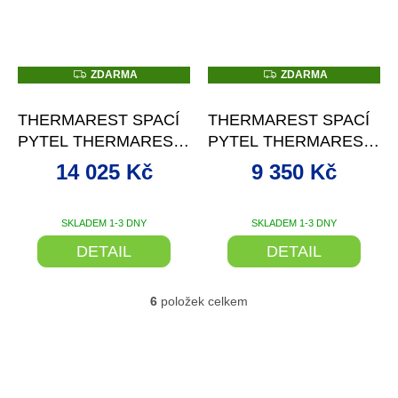
Z
Z
ZDARMA
ZDARMA
D
D
–15 %
–15 %
A
A
R
R
THERMAREST SPACÍ
THERMAREST SPACÍ
M
M
A
A
PYTEL THERMAREST
PYTEL THERMAREST
PARSEC 0F/-18C
QUESTAR 0F/-18C
14 025 Kč
9 350 Kč
BARVA REFLECTING
BARVA BALSAM
POND VELIKOST
VELIKOST REGUAR
REGULAR
SKLADEM 1-3 DNY
SKLADEM 1-3 DNY
DETAIL
DETAIL
6
položek celkem
O
v
l
á
d
a