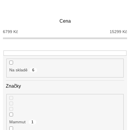
n
í
p
Cena
r
o
6799
Kč
15299
Kč
d
u
k
t
ů
Na skladě
6
Značky
Mammut
1