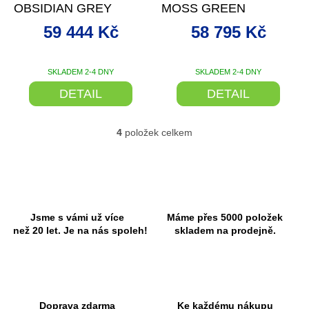
OBSIDIAN GREY
MOSS GREEN
59 444 Kč
58 795 Kč
SKLADEM 2-4 DNY
SKLADEM 2-4 DNY
DETAIL
DETAIL
4
položek celkem
O
v
l
á
d
a
c
Jsme s vámi už více
Máme přes 5000 položek
í
než 20 let. Je na nás spoleh!
skladem na prodejně.
p
r
v
k
y
Doprava zdarma
Ke každému nákupu
v