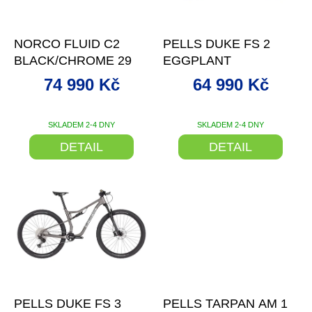
r
o
–37 %
–40 %
d
NORCO FLUID C2
PELLS DUKE FS 2
u
BLACK/CHROME 29
EGGPLANT
k
t
74 990 Kč
64 990 Kč
ů
SKLADEM 2-4 DNY
SKLADEM 2-4 DNY
DETAIL
DETAIL
–33 %
–36 %
PELLS DUKE FS 3
PELLS TARPAN AM 1