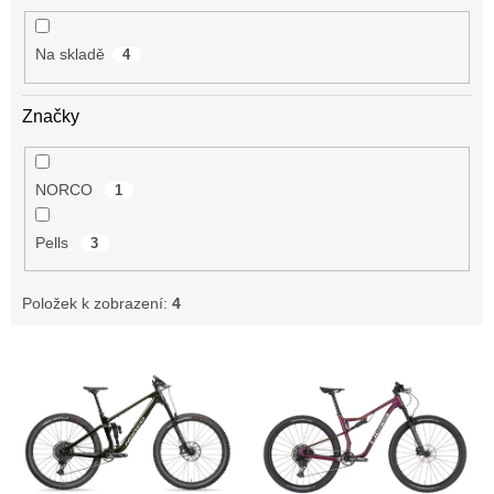
t
ů
Na skladě
4
Značky
NORCO
1
Pells
3
Položek k zobrazení:
4
V
ý
p
i
s
p