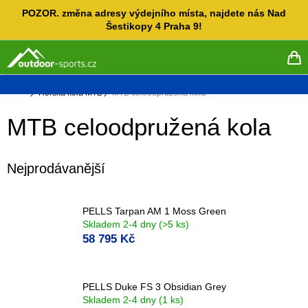
Přejít
POZOR. změna adresy výdejního místa, najdete nás Nad
na
Šestikopy 4 Praha 9!
obsah
NÁ
KO
Domů
Horská kola MTB
MTB celoodpružená kola
MTB celoodpružená kola
Nejprodávanější
PELLS Tarpan AM 1 Moss Green
Skladem 2-4 dny
(>5 ks)
58 795 Kč
PELLS Duke FS 3 Obsidian Grey
Skladem 2-4 dny
(1 ks)