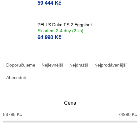
59 444 Kč
PELLS Duke FS 2 Eggplant
Skladem 2-4 dny
(2 ks)
64 990 Kč
Ř
a
Doporučujeme
Nejlevnější
Nejdražší
Nejprodávanější
z
e
Abecedně
n
í
p
Cena
r
o
58795
Kč
74990
Kč
d
u
k