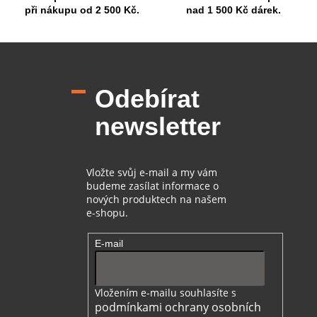
při nákupu od 2 500 Kč.
nad 1 500 Kč dárek.
ý
p
i
Z
s
á
u
p
Odebírat
a
t
newsletter
í
Vložte svůj e-mail a my vám
budeme zasílat informace o
nových produktech na našem
e-shopu.
E-mail
Vložením e-mailu souhlasíte s
podmínkami ochrany osobních