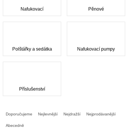
Nafukovací
Pěnové
Polštářky a sedátka
Nafukovací pumpy
Příslušenství
Ř
a
Doporučujeme
Nejlevnější
Nejdražší
Nejprodávanější
z
e
Abecedně