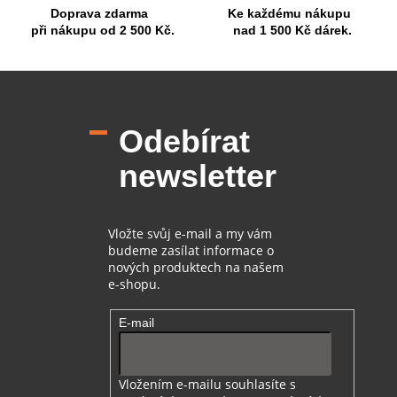
Doprava zdarma
Ke každému nákupu
v
při nákupu od 2 500 Kč.
nad 1 500 Kč dárek.
ý
p
i
Z
s
á
u
p
Odebírat
a
t
newsletter
í
Vložte svůj e-mail a my vám
budeme zasílat informace o
nových produktech na našem
e-shopu.
E-mail
Vložením e-mailu souhlasíte s