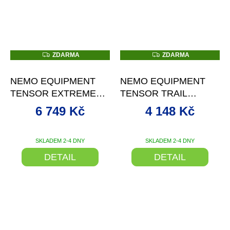
Z
Z
ZDARMA
ZDARMA
D
D
–10 %
–20 %
A
A
R
R
NEMO EQUIPMENT
NEMO EQUIPMENT
M
M
A
A
TENSOR EXTREME
TENSOR TRAIL
CONDITIONS
NAFUKOVACÍ
6 749 Kč
4 148 Kč
NAFUKOVACÍ
KARIMATKA
KARIMATKA
SKLADEM 2-4 DNY
SKLADEM 2-4 DNY
DETAIL
DETAIL