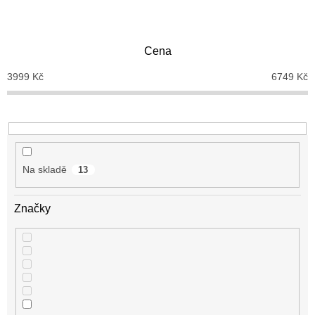
n
í
p
Cena
r
o
3999
Kč
6749
Kč
d
u
k
t
ů
Na skladě
13
Značky