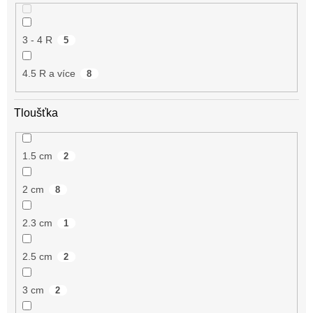
3 - 4 R
5
4.5 R a více
8
Tloušťka
1.5 cm
2
2 cm
8
2.3 cm
1
2.5 cm
2
3 cm
2