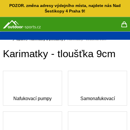
Přejít
POZOR. změna adresy výdejního místa, najdete nás Nad
na
Šestikopy 4 Praha 9!
obsah
NÁ
KO
Domů
Spaní
Karimatky a polštářky
Karimatky - tloušťka 9cm
Karimatky - tloušťka 9cm
Nafukovací pumpy
Samonafukovací