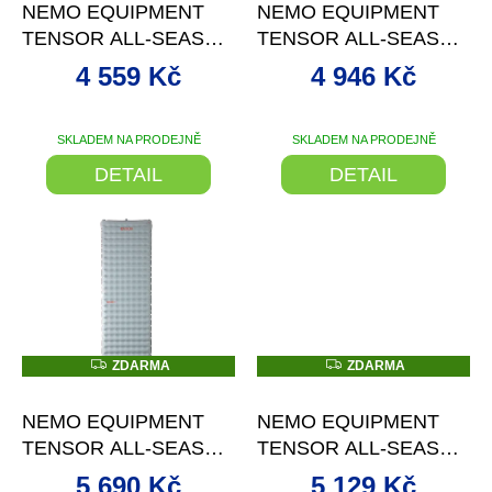
NEMO EQUIPMENT
NEMO EQUIPMENT
M
M
u
A
A
TENSOR ALL-SEASON
TENSOR ALL-SEASON
k
NAFUKOVACÍ
NAFUKOVACÍ
t
4 559 Kč
4 946 Kč
KARIMATKA
KARIMATKA
ů
SKLADEM NA PRODEJNĚ
SKLADEM NA PRODEJNĚ
DETAIL
DETAIL
Z
Z
ZDARMA
ZDARMA
D
D
–18 %
–10 %
A
A
R
R
NEMO EQUIPMENT
NEMO EQUIPMENT
M
M
A
A
TENSOR ALL-SEASON
TENSOR ALL-SEASON
NAFUKOVACÍ
REGULAR MUMMY
5 690 Kč
5 129 Kč