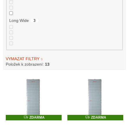
Long Wide
3
VYMAZAT FILTRY
Položek k zobrazení:
13
V
ý
p
i
s
p
r
Z
Z
ZDARMA
ZDARMA
D
D
o
–20 %
–20 %
A
A
d
R
R