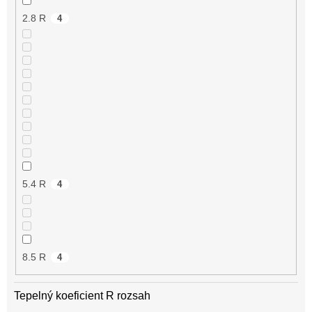
2.8 R
4
5.4 R
4
8.5 R
4
Tepelný koeficient R rozsah