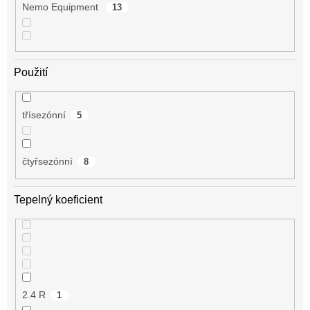
Nemo Equipment
13
Použití
třísezónní
5
čtyřsezónní
8
Tepelný koeficient
2.4 R
1