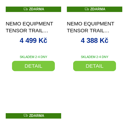
Z
Z
ZDARMA
ZDARMA
D
D
–10 %
–20 %
A
A
R
R
NEMO EQUIPMENT
NEMO EQUIPMENT
M
M
A
A
TENSOR TRAIL
TENSOR TRAIL
NAFUKOVACÍ
NAFUKOVACÍ
4 499 Kč
4 388 Kč
KARIMATKA
KARIMATKA
SKLADEM 2-4 DNY
SKLADEM 2-4 DNY
DETAIL
DETAIL
Z
ZDARMA
D
–20 %
A
R