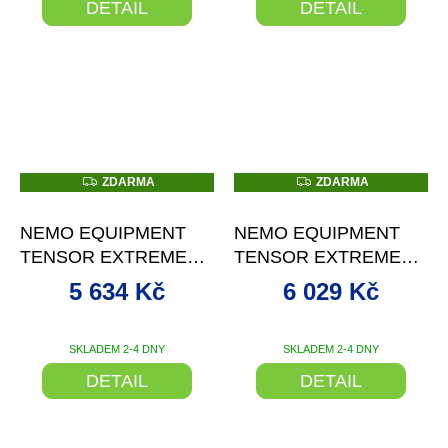
DETAIL
DETAIL
Z
Z
ZDARMA
ZDARMA
D
D
–19 %
–10 %
A
A
R
R
NEMO EQUIPMENT
NEMO EQUIPMENT
M
M
A
A
TENSOR EXTREME
TENSOR EXTREME
CONDITIONS
CONDITIONS
5 634 Kč
6 029 Kč
NAFUKOVACÍ
NAFUKOVACÍ
KARIMATKA
KARIMATKA
SKLADEM 2-4 DNY
SKLADEM 2-4 DNY
DETAIL
DETAIL