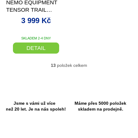
NEMO EQUIPMENT
M
A
TENSOR TRAIL
REGULAR MUMMY
3 999 Kč
NAFUKOVACÍ
KARIMATKA
SKLADEM 2-4 DNY
DETAIL
13
položek celkem
O
v
l
á
d
a
c
Jsme s vámi už více
Máme přes 5000 položek
í
než 20 let. Je na nás spoleh!
skladem na prodejně.
p
r
v
k
y