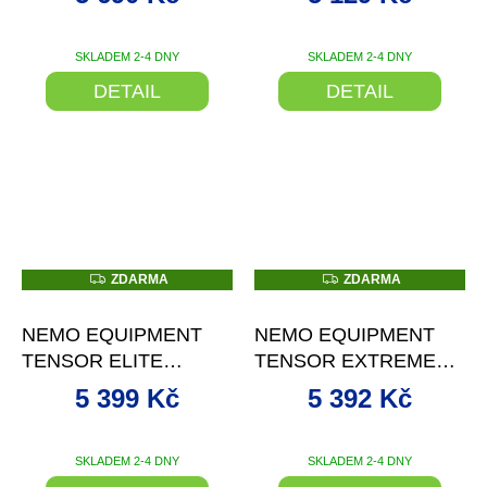
KARIMATKA
NAFUKOVACÍ
KARIMATKA
SKLADEM 2-4 DNY
SKLADEM 2-4 DNY
DETAIL
DETAIL
Z
Z
ZDARMA
ZDARMA
D
D
–10 %
–19 %
A
A
R
R
NEMO EQUIPMENT
NEMO EQUIPMENT
M
M
A
A
TENSOR ELITE
TENSOR EXTREME
MUMMY NAFUKOVACÍ
CONDITIONS MUMMY
5 399 Kč
5 392 Kč
KARIMATKA
NAFUKOVACÍ
KARIMATKA
SKLADEM 2-4 DNY
SKLADEM 2-4 DNY