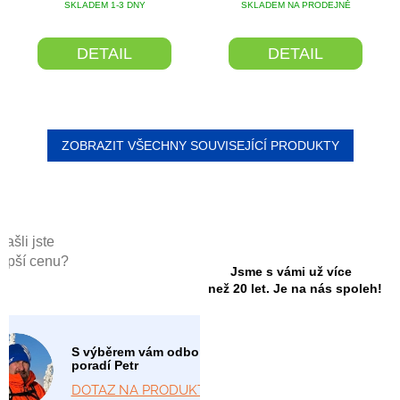
SKLADEM 1-3 DNY
SKLADEM NA PRODEJNĚ
DETAIL
DETAIL
ZOBRAZIT VŠECHNY SOUVISEJÍCÍ PRODUKTY
Našli jste
lepší cenu?
Jsme s vámi už více
než 20 let. Je na nás spoleh!
S výběrem vám odborně
poradí Petr
DOTAZ NA PRODUKT