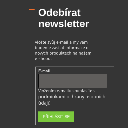
p
Odebírat
a
t
newsletter
í
Vložte svůj e-mail a my vám
budeme zasílat informace o
nových produktech na našem
e-shopu.
E-mail
Vložením e-mailu souhlasíte s
podmínkami ochrany osobních
údajů
PŘIHLÁSIT SE