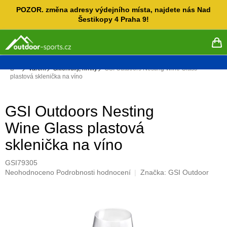
Přejít
POZOR. změna adresy výdejního místa, najdete nás Nad
na
Šestikopy 4 Praha 9!
obsah
NÁ
KO
Domů
Vaření
Skleničky, hrnky
GSI Outdoors Nesting Wine Glass
plastová sklenička na víno
GSI Outdoors Nesting
Wine Glass plastová
sklenička na víno
GSI79305
Průměrné
Neohodnoceno
Podrobnosti hodnocení
Značka:
GSI Outdoor
hodnocení
produktu
je
0,0
z