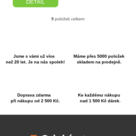
DETAIL
9
položek celkem
O
v
l
á
d
a
c
Jsme s vámi už více
Máme přes 5000 položek
í
než 20 let. Je na nás spoleh!
skladem na prodejně.
p
r
v
k
y
Doprava zdarma
Ke každému nákupu
v
při nákupu od 2 500 Kč.
nad 1 500 Kč dárek.
ý
p
i
Z
s
á
u
p