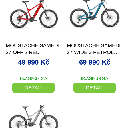
p
i
s
p
r
o
–37 %
–36 %
d
MOUSTACHE SAMEDI
MOUSTACHE SAMEDI
u
27 OFF 2 RED
27 WIDE 3 PETROL
k
BLUE
t
49 990 Kč
69 990 Kč
ů
SKLADEM 2-4 DNY
SKLADEM 2-4 DNY
DETAIL
DETAIL