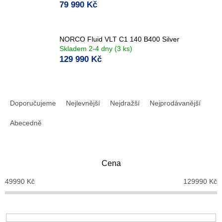
79 990 Kč
NORCO Fluid VLT C1 140 B400 Silver
Skladem 2-4 dny
(3 ks)
129 990 Kč
Ř
a
Doporučujeme
Nejlevnější
Nejdražší
Nejprodávanější
z
e
Abecedně
n
í
p
Cena
r
o
49990
Kč
129990
Kč
d
u
k