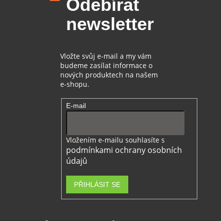
Odebírat
a
t
newsletter
í
Vložte svůj e-mail a my vám
budeme zasílat informace o
nových produktech na našem
e-shopu.
E-mail
Vložením e-mailu souhlasíte s
podmínkami ochrany osobních
údajů
PŘIHLÁSIT SE