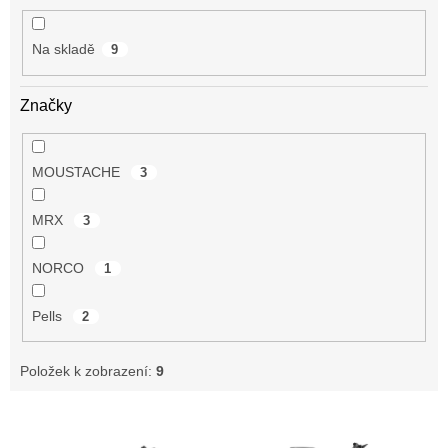
t
ů
Na skladě
9
Značky
MOUSTACHE
3
MRX
3
NORCO
1
Pells
2
Položek k zobrazení:
9
V
ý