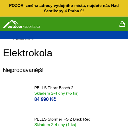
Přejít
POZOR. změna adresy výdejního místa, najdete nás Nad
na
Šestikopy 4 Praha 9!
obsah
NÁ
KO
Domů
Elektrokola
Elektrokola
Nejprodávanější
PELLS Thorr Bosch 2
Skladem 2-4 dny
(>5 ks)
84 990 Kč
PELLS Stormer FS 2 Brick Red
Skladem 2-4 dny
(1 ks)