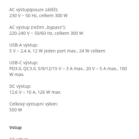
AC výstup(pouze zátěž):
230 V ~ 50 Hz, celkem 300 W
AC výstup (režim „bypass“):
220-240 V ~ 50/60 Hz, celkem 300 W
USB-A výstup:
5 V ⎓ 2,4 A, 12 W jeden port max., 24 W celkem
USB-C výstup:
PD3.0, QC3.0, 5/9/12/15 V ⎓ 3 A max., 20 V ⎓ 5 A max., 100
W max.
DC výstup:
12,6 V ⎓ 10 A, 126 W max.
Celkový výstupní výkon:
550 W
Vstup