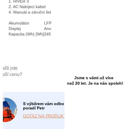
1. RIVER 3
2. AC Nabíjecí kabel
4. Manuál a záruční list
Akumulátor
LFP
Displej
Ano
Kapacita (Wh) [Wh]
245
Našli jste
lepší cenu?
Jsme s vámi už více
než 20 let. Je na nás spoleh!
S výběrem vám odborně
poradí Petr
DOTAZ NA PRODUKT