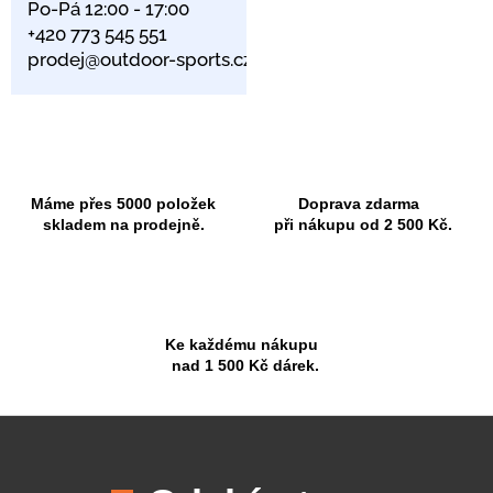
Po-Pá 12:00 - 17:00
+420 773 545 551
prodej@outdoor-sports.cz
Máme přes 5000 položek
Doprava zdarma
skladem na prodejně.
při nákupu od 2 500 Kč.
Ke každému nákupu
nad 1 500 Kč dárek.
Z
á
p