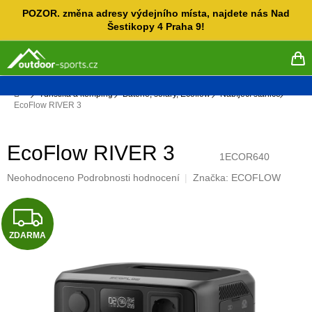
Přejít
POZOR. změna adresy výdejního místa, najdete nás Nad
na
Šestikopy 4 Praha 9!
obsah
NÁ
KO
Domů
Turistika a kemping
Baterie, soláry, Ecoflow
Nabíjecí stanice
EcoFlow RIVER 3
EcoFlow RIVER 3
1ECOR640
Průměrné
Neohodnoceno
Podrobnosti hodnocení
Značka:
ECOFLOW
hodnocení
produktu
Z
je
0,0
ZDARMA
D
z
5
A
hvězdiček.
R