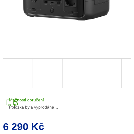
M
A
Možnosti doručení
Položka byla vyprodána…
6 290 Kč
Měrná
cena: