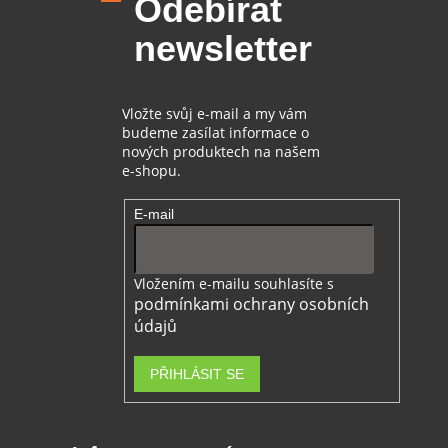
Odebírat
a
t
newsletter
í
Vložte svůj e-mail a my vám
budeme zasílat informace o
nových produktech na našem
e-shopu.
E-mail
Vložením e-mailu souhlasíte s
podmínkami ochrany osobních
údajů
PŘIHLÁSIT SE