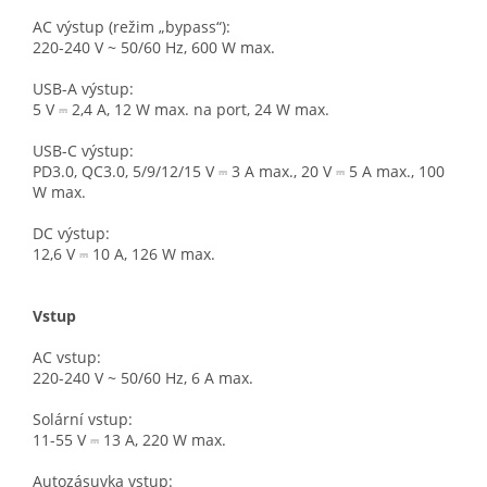
AC výstup (režim „bypass“):
220-240 V ~ 50/60 Hz, 600 W max.
USB-A výstup:
5 V ⎓ 2,4 A, 12 W max. na port, 24 W max.
USB-C výstup:
PD3.0, QC3.0, 5/9/12/15 V ⎓ 3 A max., 20 V ⎓ 5 A max., 100
W max.
DC výstup:
12,6 V ⎓ 10 A, 126 W max.
Vstup
AC vstup:
220-240 V ~ 50/60 Hz, 6 A max.
Solární vstup:
11-55 V ⎓ 13 A, 220 W max.
Autozásuvka vstup: