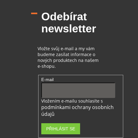
á
p
Odebírat
a
t
newsletter
í
Vložte svůj e-mail a my vám
budeme zasílat informace o
nových produktech na našem
e-shopu.
E-mail
Vložením e-mailu souhlasíte s
podmínkami ochrany osobních
údajů
PŘIHLÁSIT SE