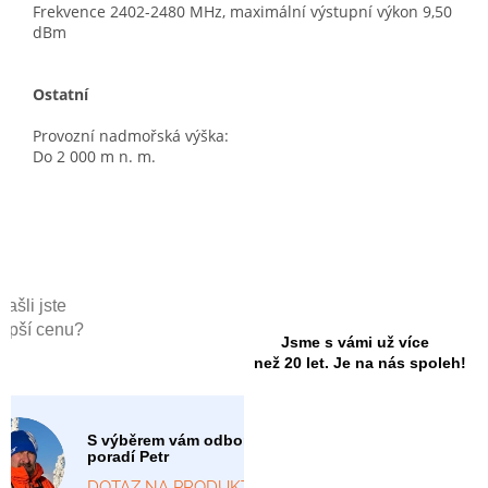
Frekvence 2402-2480 MHz, maximální výstupní výkon 9,50
dBm
Ostatní
Provozní nadmořská výška:
Do 2 000 m n. m.
Našli jste
lepší cenu?
Jsme s vámi už více
než 20 let. Je na nás spoleh!
S výběrem vám odborně
poradí Petr
DOTAZ NA PRODUKT