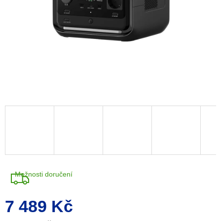
R
M
A
Možnosti doručení
7 489 Kč
Měrná
cena: