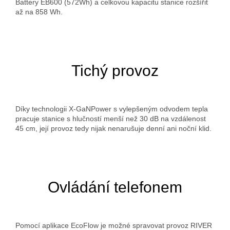
Battery EB600 (572Wh) a celkovou kapacitu stanice rozšířit
až na 858 Wh.
Tichý provoz
Díky technologii X-GaNPower s vylepšeným odvodem tepla
pracuje stanice s hlučností menší než 30 dB na vzdálenost
45 cm, její provoz tedy nijak nenarušuje denní ani noční klid.
Ovládání telefonem
Pomocí aplikace EcoFlow je možné spravovat provoz RIVER