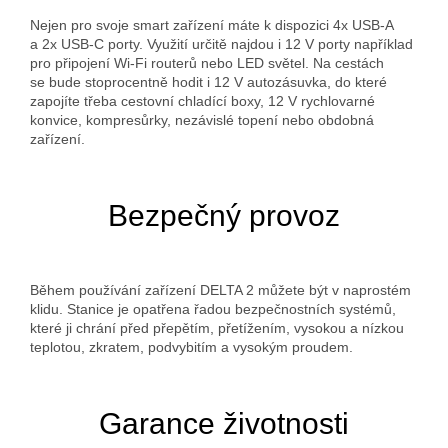
Nejen pro svoje smart zařízení máte k dispozici 4x USB-A
a 2x USB-C porty. Využití určitě najdou i 12 V porty například
pro připojení Wi-Fi routerů nebo LED světel. Na cestách
se bude stoprocentně hodit i 12 V autozásuvka, do které
zapojíte třeba cestovní chladící boxy, 12 V rychlovarné
konvice, kompresůrky, nezávislé topení nebo obdobná
zařízení.
Bezpečný provoz
Během používání zařízení DELTA 2 můžete být v naprostém
klidu. Stanice je opatřena řadou bezpečnostních systémů,
které ji chrání před přepětím, přetížením, vysokou a nízkou
teplotou, zkratem, podvybitím a vysokým proudem.
Garance životnosti