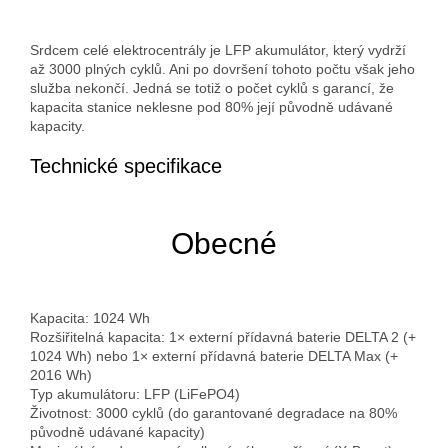
Srdcem celé elektrocentrály je LFP akumulátor, který vydrží
až 3000 plných cyklů. Ani po dovršení tohoto počtu však jeho
služba nekončí. Jedná se totiž o počet cyklů s garancí, že
kapacita stanice neklesne pod 80% její původně udávané
kapacity.
Technické specifikace
Obecné
Kapacita: 1024 Wh
Rozšiřitelná kapacita: 1× externí přídavná baterie DELTA 2 (+
1024 Wh) nebo 1× externí přídavná baterie DELTA Max (+
2016 Wh)
Typ akumulátoru: LFP (LiFePO4)
Životnost: 3000 cyklů (do garantované degradace na 80%
původně udávané kapacity)