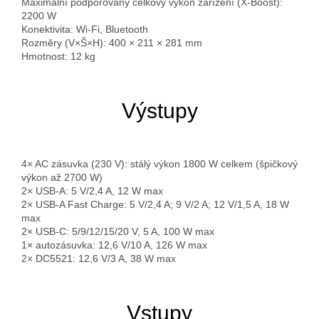
Maximální podporovaný celkový výkon zařízení (X-Boost):
2200 W
Konektivita: Wi-Fi, Bluetooth
Rozměry (V×Š×H): 400 × 211 × 281 mm
Hmotnost: 12 kg
Výstupy
4× AC zásuvka (230 V): stálý výkon 1800 W celkem (špičkový
výkon až 2700 W)
2× USB-A: 5 V/2,4 A, 12 W max
2× USB-A Fast Charge: 5 V/2,4 A; 9 V/2 A; 12 V/1,5 A, 18 W
max
2× USB-C: 5/9/12/15/20 V, 5 A, 100 W max
1× autozásuvka: 12,6 V/10 A, 126 W max
2× DC5521: 12,6 V/3 A, 38 W max
Vstupy