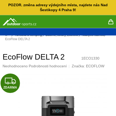
Přejít
POZOR. změna adresy výdejního místa, najdete nás Nad
na
Šestikopy 4 Praha 9!
obsah
NÁ
KO
Domů
Turistika a kemping
Baterie, soláry, Ecoflow
Nabíjecí stanice
EcoFlow DELTA 2
EcoFlow DELTA 2
1ECO1330
Průměrné
Neohodnoceno
Podrobnosti hodnocení
Značka:
ECOFLOW
hodnocení
produktu
Z
je
0,0
ZDARMA
D
z
5
A
hvězdiček.
R