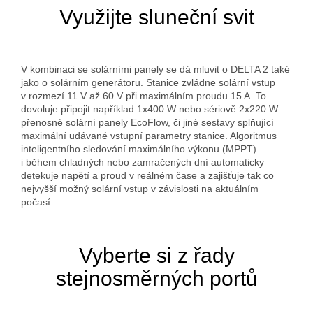
Využijte sluneční svit
V kombinaci se solárními panely se dá mluvit o DELTA 2 také
jako o solárním generátoru. Stanice zvládne solární vstup
v rozmezí 11 V až 60 V při maximálním proudu 15 A. To
dovoluje připojit například 1x400 W nebo sériově 2x220 W
přenosné solární panely EcoFlow, či jiné sestavy splňující
maximální udávané vstupní parametry stanice. Algoritmus
inteligentního sledování maximálního výkonu (MPPT)
i během chladných nebo zamračených dní automaticky
detekuje napětí a proud v reálném čase a zajišťuje tak co
nejvyšší možný solární vstup v závislosti na aktuálním
počasí.
Vyberte si z řady
stejnosměrných portů