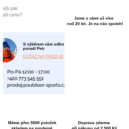
Našli jste
lepší cenu?
Jsme s vámi už více
než 20 let. Je na nás spoleh!
S výběrem vám odborně
poradí Petr
DOTAZ NA PRODUKT
Po-Pá 12:00 - 17:00
+420 773 545 551
prodej@outdoor-sports.cz
Máme přes 5000 položek
Doprava zdarma
skladem na prodejně.
při nákupu od 2 500 Kč.