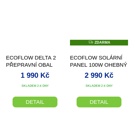
Z
ZDARMA
D
A
R
ECOFLOW DELTA 2
ECOFLOW SOLÁRNÍ
M
A
PŘEPRAVNÍ OBAL
PANEL 100W OHEBNÝ
1 990 Kč
2 990 Kč
Průměrné
SKLADEM 2-4 DNY
SKLADEM 2-4 DNY
hodnocení
produktu
DETAIL
DETAIL
je
5,0
z
5
hvězdiček.