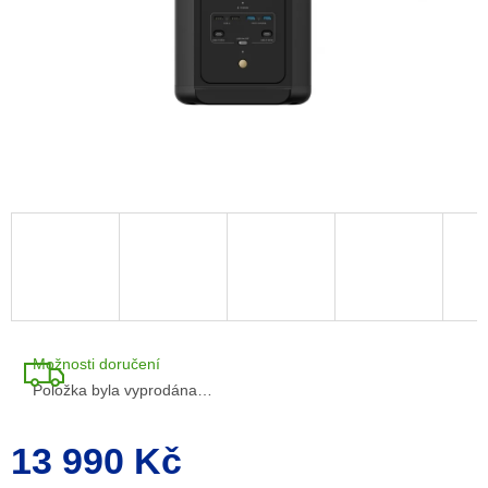
M
A
Možnosti doručení
Položka byla vyprodána…
13 990 Kč
Měrná
cena: