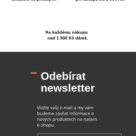
Ke každému nákupu
nad 1 500 Kč dárek.
Z
á
p
Odebírat
a
t
newsletter
í
Vložte svůj e-mail a my vám
budeme zasílat informace o
nových produktech na našem
e-shopu.