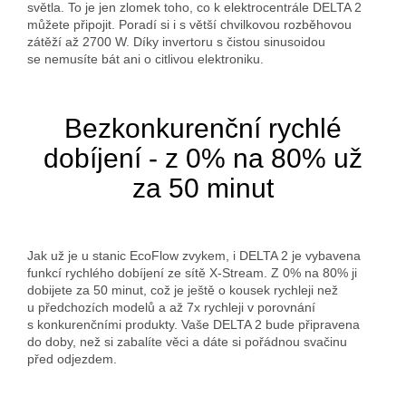
světla. To je jen zlomek toho, co k elektrocentrále DELTA 2
můžete připojit. Poradí si i s větší chvilkovou rozběhovou
zátěží až 2700 W. Díky invertoru s čistou sinusoidou
se nemusíte bát ani o citlivou elektroniku.
Bezkonkurenční rychlé
dobíjení - z 0% na 80% už
za 50 minut
Jak už je u stanic EcoFlow zvykem, i DELTA 2 je vybavena
funkcí rychlého dobíjení ze sítě X-Stream. Z 0% na 80% ji
dobijete za 50 minut, což je ještě o kousek rychleji než
u předchozích modelů a až 7x rychleji v porovnání
s konkurenčními produkty. Vaše DELTA 2 bude připravena
do doby, než si zabalíte věci a dáte si pořádnou svačinu
před odjezdem.